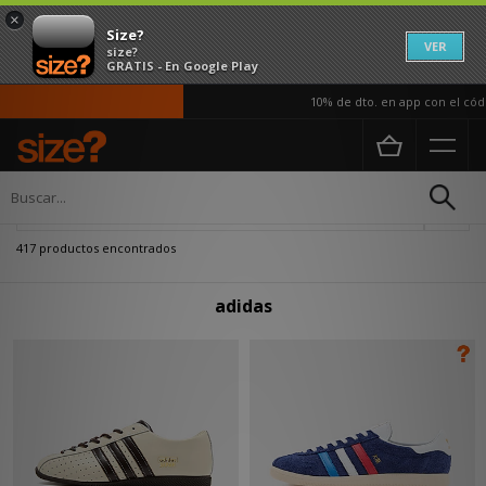
×
Size?
VER
size?
GRATIS - En Google Play
10% de dto. en app con el código AP
Página principal
Adidas
Actualizar búsqueda
417 productos encontrados
adidas