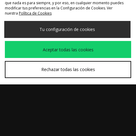
que nada es para siempre, y por eso, en cualquier momento puedes
modificar tus preferencias en la Configuración de Cookies. Ver
COMPRA RÁPIDA
COMPRA RÁPIDA
nuestra
Política de Cookies
adidas Originals
adidas Originals
200,00€
120,00€
Chaqueta CS Camo
Powerphase
Tu configuración de cookies
Aceptar todas las cookies
Rechazar todas las cookies
COMPRA RÁPIDA
COMPRA RÁPIDA
adidas Originals
adidas Originals ZX
30,00€
130,00€
Camiseta Adicolor
8000
Classics 3-Stripes