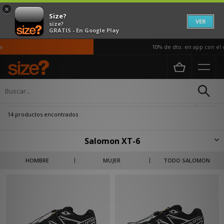
×
Size?
VER
size?
GRATIS - En Google Play
10% de dto. en app con el có
Página principal
Salomon XT-6
Actualizar búsqueda
14 productos encontrados
Salomon XT-6
La fiebre por las zapatillas de trail running ha elevado a las Salomon XT-6 a
HOMBRE
MUJER
TODO SALOMON
lo más alto de la moda streetwear. Representan a la perfección esa
corriente que opta por llevar el estilo outdoor a las calles de la ciudad.
Por eso, aunque esta silueta fuese ideada para deportes en exteriores
como la escalada o el senderismo, es ya muy habitual encontrarla en
outfits del día a día. En size? España contamos con una amplia selección
de modelos Salomon XT-6, ¿vas a esperar más?