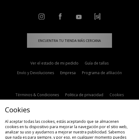
ENCUENTRA TU TIENDA MÁS CERCANA
Ver el estado de mi pedido
Guía de tallas
Envío y Devoluciones
Empresa
Programa de afiliación
Términos & Condiciones
Politica de privacidad
Cookies
Contacto
Descuento de estudiante
Configuración de Cookies
Cookies
Modern Slavery Statement
Al aceptar todas las cookies, estás aceptando que se almacenen
cookies en tu dispositivo para mejorar la navegación por el sitio web,
analizar su uso y ayudarnos a mejorar nuestra publicidad. Sabemos
que nada es para siempre, y por eso, en cualquier momento puedes