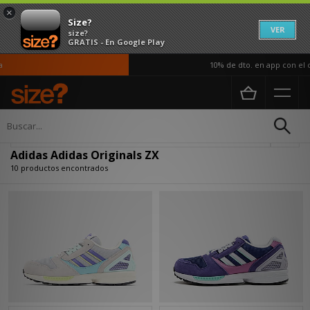
×
Size?
VER
size?
GRATIS - En Google Play
10% de dto. en app con el có
Página principal
Adidas Adidas Originals ZX
Actualizar búsqueda
Adidas Adidas Originals ZX
10 productos encontrados