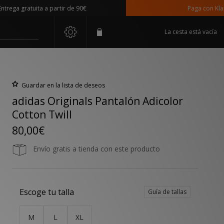
a gratuita a partir de 90€
Paga con Klarna
La cesta está vacía
Guardar en la lista de deseos
adidas Originals Pantalón Adicolor
Cotton Twill
80,00€
Envío gratis a tienda con este producto
Escoge tu talla
Guía de tallas
M
L
XL