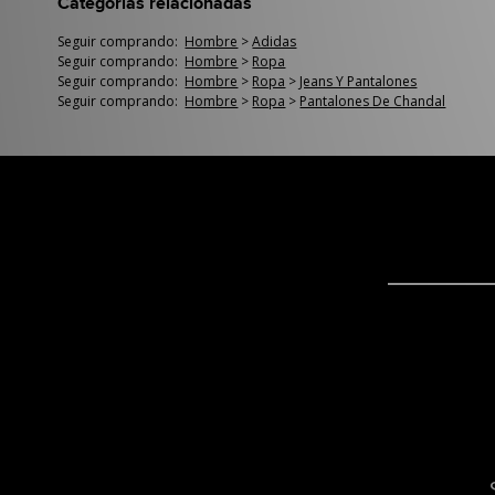
Categorías relacionadas
Seguir comprando:
Hombre
>
Adidas
Seguir comprando:
Hombre
>
Ropa
Seguir comprando:
Hombre
>
Ropa
>
Jeans Y Pantalones
Seguir comprando:
Hombre
>
Ropa
>
Pantalones De Chandal