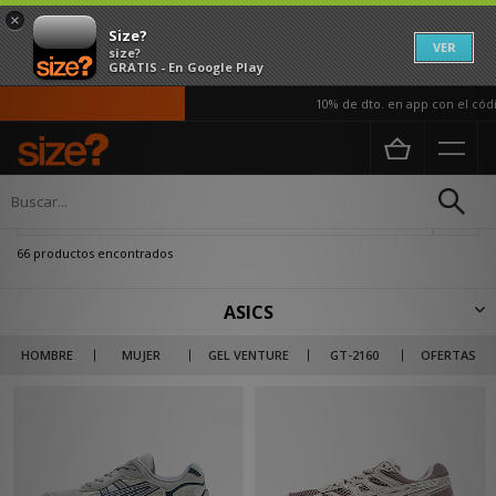
×
Size?
VER
size?
GRATIS - En Google Play
10% de dto. en app con el código AP
Página principal
ASICS
Actualizar búsqueda
66 productos encontrados
ASICS
La marca ASICS ha vivido una gran evolución desde que se fundó en Japón
HOMBRE
MUJER
GEL VENTURE
GT-2160
OFERTAS
en el año 1949. Gracias a su larga tradición en el diseño de deportivas
para atletismo y running, cuenta con una experiencia incomparable. En la
actualidad ha desarrollado también una línea más enfocada en las
zapatillas casual del día a día y que se suelen caracterizar por una estética
retro. Entre ellas destacan modelos como las GEL-Lyte III, las Kayano 14 o
las Nimbus. ASICS sigue siendo una marca esencial en el calzado
streetwear y no puede faltar en tu colección.