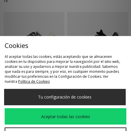
16
Cookies
Al aceptar todas las cookies, estás aceptando que se almacenen
cookies en tu dispositivo para mejorar la navegación por el sitio web,
analizar su uso y ayudarnos a mejorar nuestra publicidad. Sabemos
COMPRA RÁPIDA
COMPRA RÁPIDA
que nada es para siempre, y por eso, en cualquier momento puedes
modificar tus preferencias en la Configuración de Cookies. Ver
ASICS x Finesse GEL-
ASICS x Griff GEL-
195,00€
160,00€
nuestra
Política de Cookies
CUMULUS para mujer
CUMULUS 16
Women's
Tu configuración de cookies
Aceptar todas las cookies