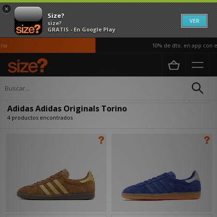
×
Size?
VER
size?
GRATIS - En Google Play
na
10% de dto. en app con el
Página principal
Adidas Adidas Originals Torino
Actualizar búsqueda
Adidas Adidas Originals Torino
4 productos encontrados