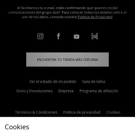
Al facilitarnos tu e-mail, estás confirmando que quieres recibir
comunicaciones del grupo size?. Para conocer todos los detalles sobre el
uso de tus datos, consulta nuestra
Política de Privacidad
.
ENCUENTRA TU TIENDA MÁS CERCANA
Ver el estado de mi pedido
Guía de tallas
Envío y Devoluciones
Empresa
Programa de afiliación
Términos & Condiciones
Politica de privacidad
Cookies
Contacto
Descuento de estudiante
Configuración de Cookies
Cookies
Modern Slavery Statement