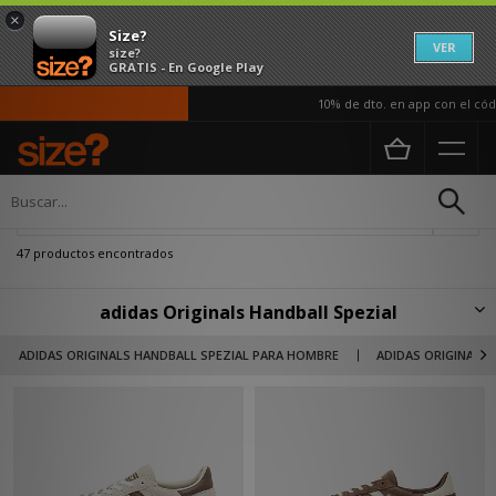
×
Size?
VER
size?
GRATIS - En Google Play
10% de dto. en app con el código AP
Página principal
Adidas Adidas Originals Handball Spezial
Actualizar búsqueda
47 productos encontrados
adidas Originals Handball Spezial
Inspiradas en el estilo retro de los años 70, las Handball Spezial desafían
ADIDAS ORIGINALS HANDBALL SPEZIAL PARA HOMBRE
ADIDAS ORIGINALS 
las tendencias actuales con su diseño vintage, pero incorporan toques
contemporáneos, como una construcción ligera y una suela actualizada
para un look auténtico y único.