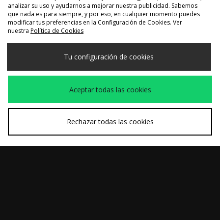
analizar su uso y ayudarnos a mejorar nuestra publicidad. Sabemos
que nada es para siempre, y por eso, en cualquier momento puedes
COMPRA RÁPIDA
COMPRA RÁPIDA
modificar tus preferencias en la Configuración de Cookies. Ver
nuestra
Política de Cookies
adidas Originals
adidas Originals
Antes
Antes
110,00€
150,00€
Handball Spezial
Handball Spezial
Ahora
Ahora
75,00€
115,00€
para mujer
Harris Tweed
Tu configuración de cookies
Aceptar todas las cookies
Rechazar todas las cookies
COMPRA RÁPIDA
COMPRA RÁPIDA
adidas Originals
adidas Originals
Antes
Antes
120,00€
120,00€
Handball Spezial
Handball Spezial
Ahora
Ahora
70,00€
60,00€
Loafer
Loafer para mujer