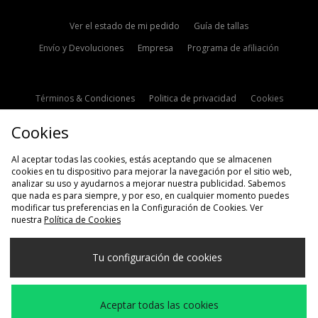
Ver el estado de mi pedido
Guía de tallas
Envío y Devoluciones
Empresa
Programa de afiliación
Términos & Condiciones
Politica de privacidad
Cookies
Contacto
Descuento de estudiante
Configuración de Cookies
Cookies
Modern Slavery Statement
Al aceptar todas las cookies, estás aceptando que se almacenen
cookies en tu dispositivo para mejorar la navegación por el sitio web,
analizar su uso y ayudarnos a mejorar nuestra publicidad. Sabemos
que nada es para siempre, y por eso, en cualquier momento puedes
modificar tus preferencias en la Configuración de Cookies. Ver
nuestra
Política de Cookies
Selecciona País
Tu configuración de cookies
España
Aceptamos las siguientes formas de pago
Aceptar todas las cookies