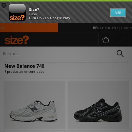
×
Size?
VER
size?
GRATIS - En Google Play
a
10% de dto. en app con el
Página principal
New Balance 740
Actualizar búsqueda
New Balance 740
5 productos encontrados