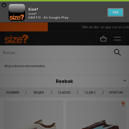
×
Size?
VER
size?
GRATIS - En Google Play
10% de dto. en app con el código AP
Página principal
Reebok
Actualizar búsqueda
43 productos encontrados
Reebok
La historia de Reebok se remonta a 1958 cuando el fabricante de calzado
HOMBRE
MUJER
CLASSIC
CLUB C
OFERTAS
J. W. Foster crea la marca y le pone como nombre una palabra africana
que significa 'antílope'. Aunque en sus primeros años tuvo una fuerte
presencia en el running y en el baloncesto, Reebok ha ido creciendo y
expandiéndose a más ámbitos, sobre todo al del calzado casual del día a
día. Muchas de las novedades en zapatillas Reebok para hombre y mujer
las encontrarás en size?, como sus famosas Classic Leather, la reedición
de las Club C 85 o los modelos Workout.