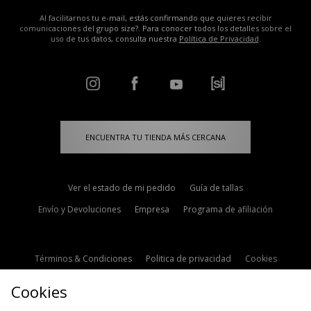
Al facilitarnos tu e-mail, estás confirmando que quieres recibir
comunicaciones del grupo size?. Para conocer todos los detalles sobre el
uso de tus datos, consulta nuestra
Política de Privacidad
.
ENCUENTRA TU TIENDA MÁS CERCANA
Ver el estado de mi pedido
Guía de tallas
Envío y Devoluciones
Empresa
Programa de afiliación
Términos & Condiciones
Politica de privacidad
Cookies
Contacto
Descuento de estudiante
Configuración de Cookies
Cookies
Modern Slavery Statement