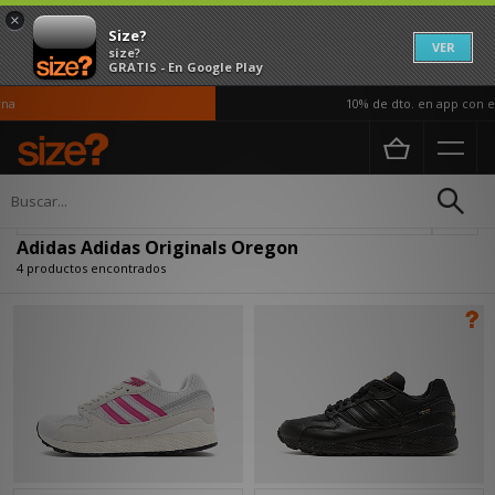
×
Size?
VER
size?
GRATIS - En Google Play
a
10% de dto. en app con el
Página principal
Adidas Adidas Originals Oregon
Actualizar búsqueda
Adidas Adidas Originals Oregon
4 productos encontrados