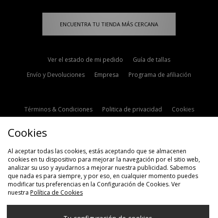
ENCUENTRA TU TIENDA MÁS CERCANA
Ver el estado de mi pedido
Guía de tallas
Envío y Devoluciones
Empresa
Programa de afiliación
Términos & Condiciones
Politica de privacidad
Cookies
Contacto
Descuento de estudiante
Configuración de Cookies
Cookies
Modern Slavery Statement
Al aceptar todas las cookies, estás aceptando que se almacenen
cookies en tu dispositivo para mejorar la navegación por el sitio web,
analizar su uso y ayudarnos a mejorar nuestra publicidad. Sabemos
que nada es para siempre, y por eso, en cualquier momento puedes
modificar tus preferencias en la Configuración de Cookies. Ver
nuestra
Política de Cookies
Selecciona País