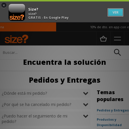
×
Size?
VER
size?
GRATIS - En Google Play
a
10% de dto. en app con el
inicio
>
Ayuda
>
Pedidos y Entregas
¿Cómo te podemos ayudar?
Encuentra la solución
Pedidos y Entregas
Temas
¿Dónde está mi pedido?
populares
¿Por qué se ha cancelado mi pedido?
Pedidos y Entregas
¿Puedo hacer el seguimiento de mi
Productos y
pedido?
Disponibilidad