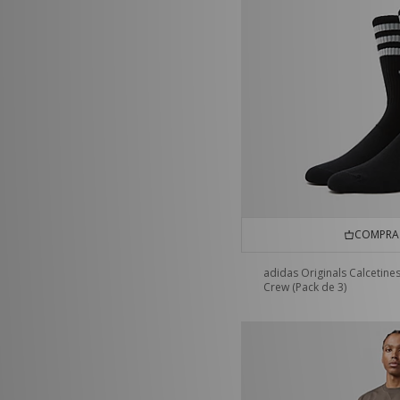
adidas Originals Billie Jean King
(1)
adidas Originals LA Trainer
(1)
adidas Originals Powerphase
(1)
adidas Originals Riviera
(1)
adidas Originals SC Premiere
(1)
adidas Originals Tango Magnum
(1)
adidas Originals Ultrastar
(1)
adidas Predator
(1)
COMPRA 
adidas Originals Calcetine
Crew (Pack de 3)