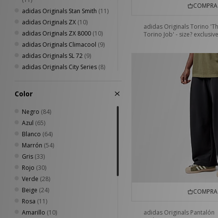
4.5-5.5UK
(3)
COMPRA 
Scarpa
(2)
adidas Originals Stan Smith
(11)
8.5-10UK
(3)
Sergio Tacchini
(20)
adidas Originals ZX
(10)
43 - 45
(2)
adidas Originals Torino 'T
Stance
(4)
adidas Originals ZX 8000
(10)
Torino Job' - size? exclusiv
6.5-8UK
(2)
Teva
(2)
adidas Originals Climacool
(9)
The North Face
(17)
adidas Originals SL 72
(9)
Timberland
(21)
adidas Originals City Series
(8)
UGG
(23)
adidas Originals Paris
(8)
Umbro
(19)
adidas x Coca Cola
(8)
Color
Vans
(24)
adidas Originals Taekwondo
(7)
VISIT
(8)
adidas Originals Tokyo
Negro
(84)
(7)
Von Dutch
(9)
adidas Adizero
Azul
(65)
(5)
XLARGE
(18)
adidas adizero Evo
Blanco
(64)
(5)
adidas Originals Cordura
Marrón
(54)
(5)
adidas Originals Gazelle
Gris
(33)
(5)
adidas Originals Ghost Sprint
Rojo
(30)
(4)
adidas Originals Oregon
Verde
(28)
(4)
adidas Originals Torino
Beige
(24)
(4)
COMPRA 
adidas Originals World Cup
Rosa
(11)
(4)
adidas x LFC
Amarillo
(10)
(4)
adidas Originals Pantalón