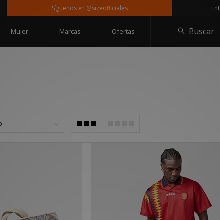
Síguenos en @sizeofficiales
Entrega grat
Buscar
Mujer
Marcas
Ofertas