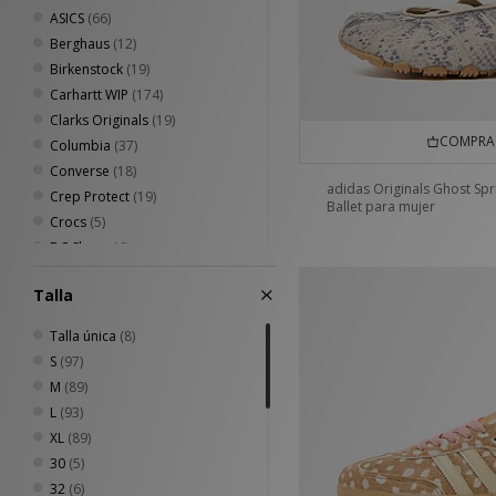
ASICS
(66)
Berghaus
(12)
Birkenstock
(19)
Carhartt WIP
(174)
Clarks Originals
(19)
COMPRA 
Columbia
(37)
Converse
(18)
adidas Originals Ghost Spr
Crep Protect
(19)
Ballet para mujer
Crocs
(5)
DC Shoes
(4)
Diadora
(4)
Talla
Dickies
(36)
Eastpak
(14)
Talla única
(8)
Fred Perry
(52)
S
(97)
Havaianas
(12)
M
(89)
Henri Lloyd
(5)
L
(93)
HOKA
(9)
XL
(89)
Home Grown
(73)
30
(5)
Jason Markk
(12)
32
(6)