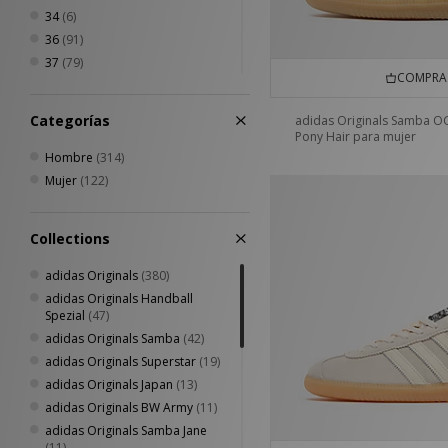
Jordan
(22)
34
(6)
Keen
(25)
36
(91)
Lacoste
(2)
37
(79)
Medicom
(1)
COMPRA 
38
(94)
Mizuno
(7)
39
(109)
Categorías
New Balance
(83)
adidas Originals Samba O
40
(96)
Pony Hair para mujer
New Era
(21)
40.5
(163)
Hombre
(314)
Nike
(248)
41
(143)
Mujer
(122)
Nike swim
(1)
42
(146)
Novesta
(3)
42.5
(93)
Oakley
(49)
Collections
43
(97)
Oakley FT
(2)
44
(89)
adidas Originals
(380)
On Running
(9)
44.5
(98)
adidas Originals Handball
Paraboot
(1)
45
Spezial
(86)
(47)
PUMA
(38)
46
adidas Originals Samba
(89)
(42)
Quiksilver
(1)
46.5
adidas Originals Superstar
(66)
(19)
Reebok
(42)
47
adidas Originals Japan
(71)
(13)
Rockport
(10)
37 - 39
adidas Originals BW Army
(3)
(11)
Salomon
(33)
40 - 42
adidas Originals Samba Jane
(3)
Saucony
(20)
(11)