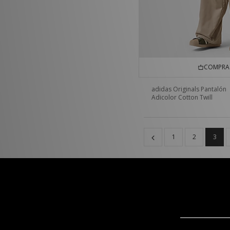
COMPRA 
adidas Originals Pantalón
Adicolor Cotton Twill
1
2
3