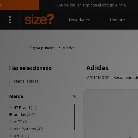
10% de dto. en app con el código APP10
Novedades
Hombre
Página principal
Adidas
Adidas
Has seleccionado
Ordenar por
Marca: adidas
Marca
47 Brand
(14)
adidas
(417)
ALTE
(1)
Alte Systems
(47)
ANTA
(1)