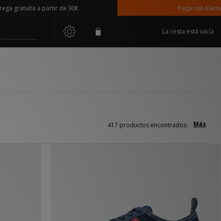
uita a partir de 90€
Paga con Klarna
La cesta está vacía
Más
417 productos encontrados: