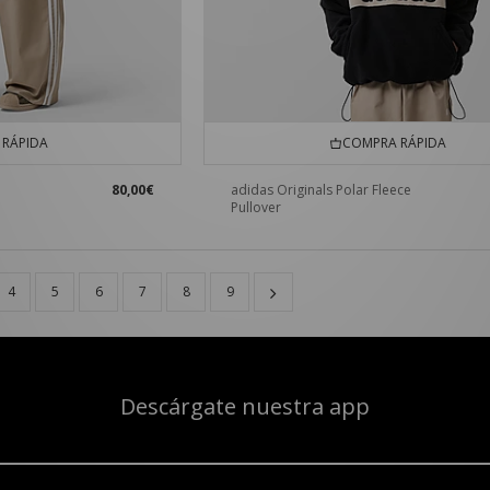
RÁPIDA
COMPRA RÁPIDA
80,00€
adidas Originals Polar Fleece
Pullover
4
5
6
7
8
9
Descárgate nuestra app