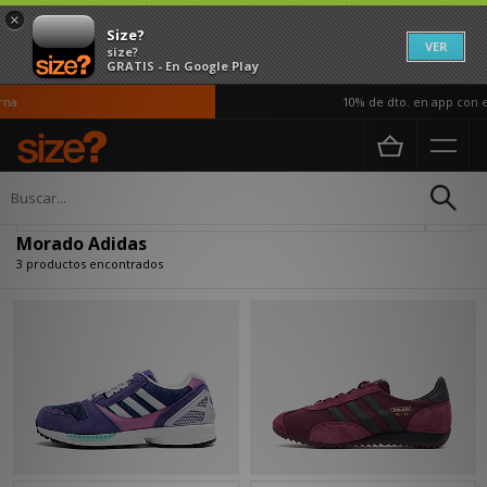
×
Size?
VER
size?
GRATIS - En Google Play
na
10% de dto. en app con el
Página principal
Morado Adidas
Actualizar búsqueda
Morado Adidas
3 productos encontrados