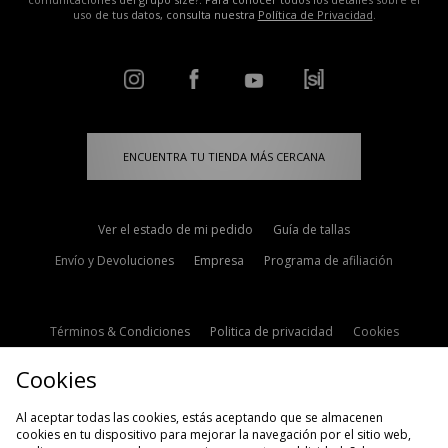
uso de tus datos, consulta nuestra
Política de Privacidad
.
ENCUENTRA TU TIENDA MÁS CERCANA
Ver el estado de mi pedido
Guía de tallas
Envío y Devoluciones
Empresa
Programa de afiliación
Términos & Condiciones
Politica de privacidad
Cookies
Contacto
Descuento de estudiante
Configuración de Cookies
Cookies
Modern Slavery Statement
Al aceptar todas las cookies, estás aceptando que se almacenen
cookies en tu dispositivo para mejorar la navegación por el sitio web,