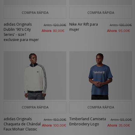
COMPRA RÁPIDA
COMPRA RÁPIDA
adidas Originals
Nike Air Rift para
Antes
Antes
120,00€
130,00€
Dublin '90's City
mujer
Ahora
Ahora
80,00€
95,00€
Series' - size?
exclusive para mujer
COMPRA RÁPIDA
COMPRA RÁPIDA
adidas Originals
Timberland Camiseta
Antes
Antes
150,00€
55,00€
Chaqueta de Chándal
Embroidery Logo
Ahora
Ahora
100,00€
35,00€
Faux Mohair Classic