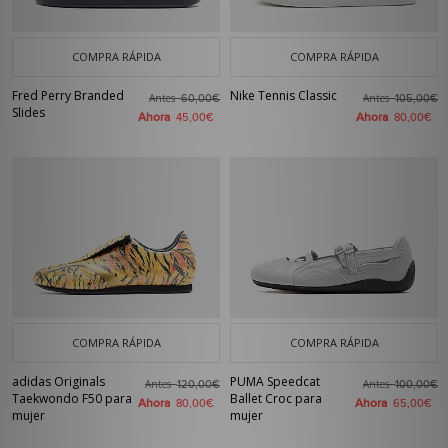
COMPRA RÁPIDA
COMPRA RÁPIDA
Fred Perry Branded
Nike Tennis Classic
Antes
Antes
60,00€
105,00€
Slides
Ahora
Ahora
45,00€
80,00€
COMPRA RÁPIDA
COMPRA RÁPIDA
adidas Originals
PUMA Speedcat
Antes
Antes
120,00€
100,00€
Taekwondo F50 para
Ballet Croc para
Ahora
Ahora
80,00€
65,00€
mujer
mujer