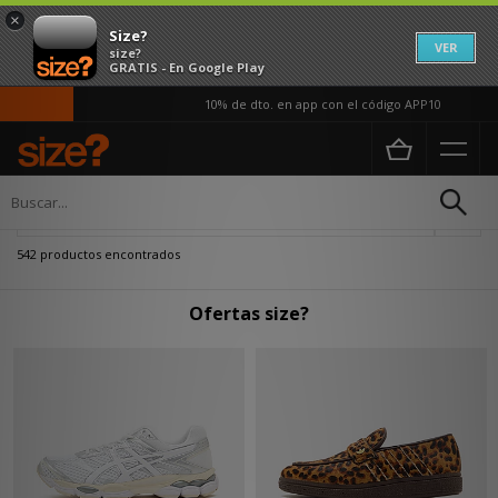
×
Size?
VER
size?
GRATIS - En Google Play
10% de dto. en app con el código APP10
Página principal
Oferta
Actualizar búsqueda
542 productos encontrados
Ofertas size?