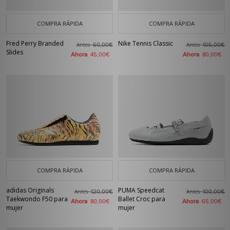
COMPRA RÁPIDA
COMPRA RÁPIDA
Fred Perry Branded
Nike Tennis Classic
Antes
Antes
60,00€
105,00€
Slides
Ahora
Ahora
45,00€
80,00€
COMPRA RÁPIDA
COMPRA RÁPIDA
adidas Originals
PUMA Speedcat
Antes
Antes
120,00€
100,00€
Taekwondo F50 para
Ballet Croc para
Ahora
Ahora
80,00€
65,00€
mujer
mujer