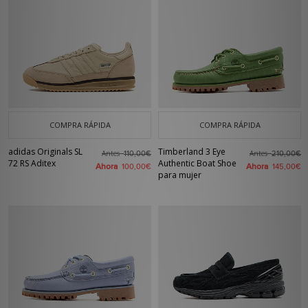
COMPRA RÁPIDA
COMPRA RÁPIDA
adidas Originals SL
Timberland 3 Eye
Antes
Antes
110,00€
210,00€
72 RS Aditex
Authentic Boat Shoe
Ahora
Ahora
100,00€
145,00€
para mujer