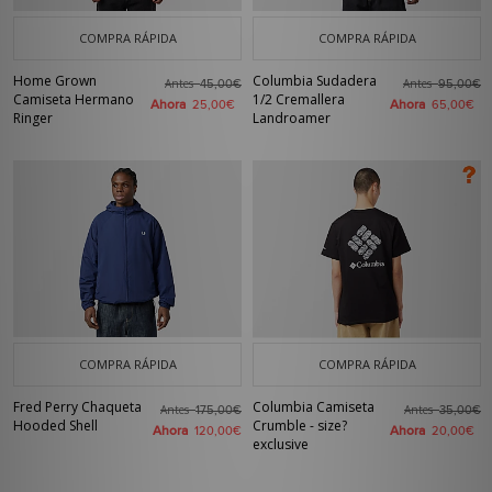
COMPRA RÁPIDA
COMPRA RÁPIDA
Home Grown
Columbia Sudadera
Antes
Antes
45,00€
95,00€
Camiseta Hermano
1/2 Cremallera
Ahora
Ahora
25,00€
65,00€
Ringer
Landroamer
COMPRA RÁPIDA
COMPRA RÁPIDA
Fred Perry Chaqueta
Columbia Camiseta
Antes
Antes
175,00€
35,00€
Hooded Shell
Crumble - size?
Ahora
Ahora
120,00€
20,00€
exclusive