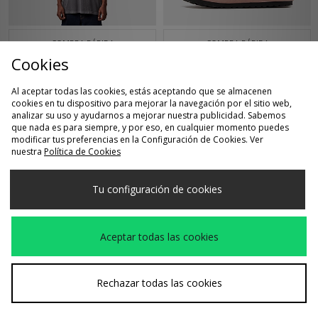
COMPRA RÁPIDA
COMPRA RÁPIDA
Cookies
Timberland Camiseta
Birkenstock Naples
Antes
Antes
55,00€
160,00€
GD Pocket
Wrapped para mujer
Ahora
Ahora
35,00€
130,00€
Al aceptar todas las cookies, estás aceptando que se almacenen
cookies en tu dispositivo para mejorar la navegación por el sitio web,
analizar su uso y ayudarnos a mejorar nuestra publicidad. Sabemos
que nada es para siempre, y por eso, en cualquier momento puedes
modificar tus preferencias en la Configuración de Cookies. Ver
nuestra
Política de Cookies
Tu configuración de cookies
Aceptar todas las cookies
COMPRA RÁPIDA
COMPRA RÁPIDA
Rechazar todas las cookies
adidas x Liverpool FC
Timberland Sudadera
Antes
Antes
110,00€
105,00€
95/96 Camiseta de
Embroidery Logo
Ahora
Ahora
85,00€
70,00€
Fútbol Segunda