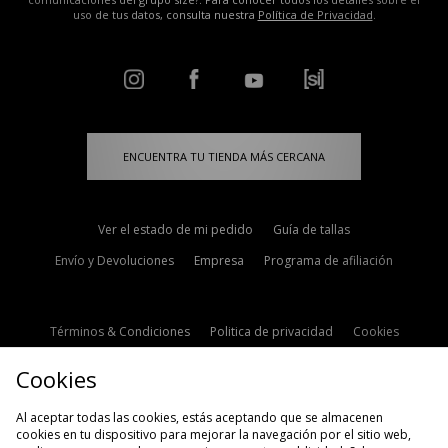
uso de tus datos, consulta nuestra
Política de Privacidad
.
ENCUENTRA TU TIENDA MÁS CERCANA
Ver el estado de mi pedido
Guía de tallas
Envío y Devoluciones
Empresa
Programa de afiliación
Términos & Condiciones
Politica de privacidad
Cookies
Contacto
Descuento de estudiante
Configuración de Cookies
Cookies
Modern Slavery Statement
Al aceptar todas las cookies, estás aceptando que se almacenen
cookies en tu dispositivo para mejorar la navegación por el sitio web,