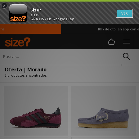
×
Size?
VER
size?
GRATIS - En Google Play
na
10% de dto. en app con el
Página principal
Oferta | Morado
Actualizar búsqueda
Oferta | Morado
3 productos encontrados