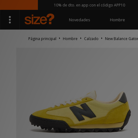
10% de dto. en app con el código APP10
Novedades
Hombre
Página principal
Hombre
Calzado
New Balance Gato