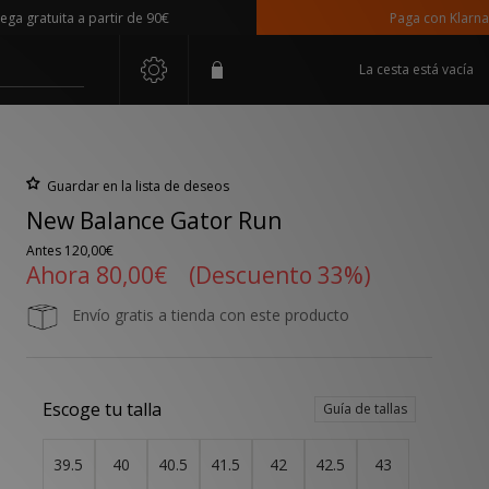
atuita a partir de 90€
Paga con Klarna
La cesta está vacía
Guardar en la lista de deseos
New Balance Gator Run
Antes
120,00€
Ahora
80,00€
(Descuento 33%)
Envío gratis a tienda con este producto
Escoge tu talla
Guía de tallas
39.5
40
40.5
41.5
42
42.5
43