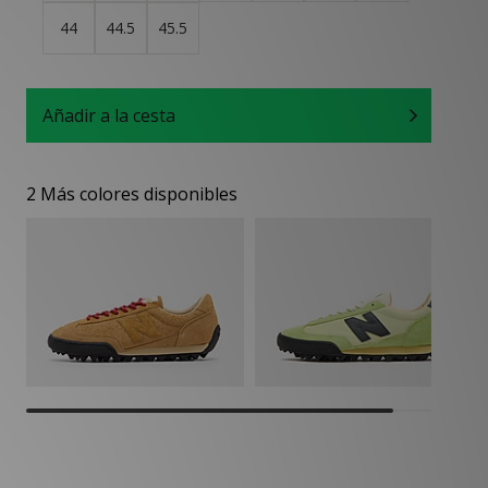
44
44.5
45.5
Añadir a la cesta
2 Más colores disponibles