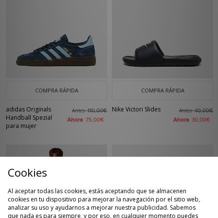
COMPRA RÁPIDA
COMPRA RÁPIDA
adidas Originals
Nike Victori Slides
Antes
Antes
110,00€
40,00€
Handball Spezial
Ahora
Ahora
75,00€
30,00€
para mujer
Cookies
Al aceptar todas las cookies, estás aceptando que se almacenen
cookies en tu dispositivo para mejorar la navegación por el sitio web,
analizar su uso y ayudarnos a mejorar nuestra publicidad. Sabemos
que nada es para siempre, y por eso, en cualquier momento puedes