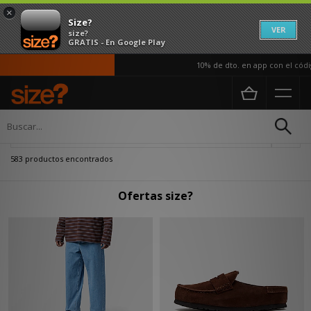
×
Size?
VER
size?
GRATIS - En Google Play
10% de dto. en app con el código APP
Página principal
Oferta
Actualizar búsqueda
583 productos encontrados
Ofertas size?