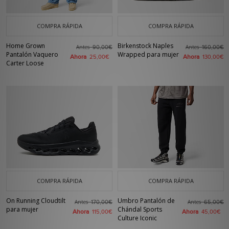
COMPRA RÁPIDA
COMPRA RÁPIDA
Home Grown
Birkenstock Naples
Antes
Antes
90,00€
160,00€
Pantalón Vaquero
Wrapped para mujer
Ahora
Ahora
25,00€
130,00€
Carter Loose
COMPRA RÁPIDA
COMPRA RÁPIDA
On Running Cloudtilt
Umbro Pantalón de
Antes
Antes
170,00€
65,00€
para mujer
Chándal Sports
Ahora
Ahora
115,00€
45,00€
Culture Iconic