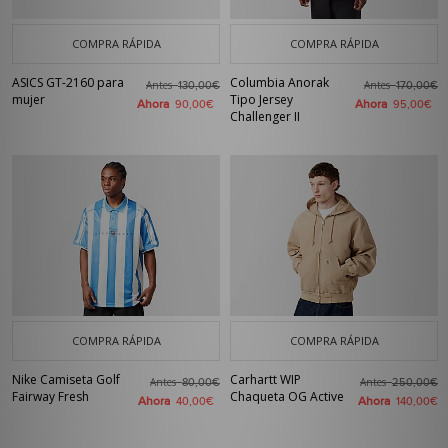
COMPRA RÁPIDA
COMPRA RÁPIDA
ASICS GT-2160 para
Columbia Anorak
Antes
Antes
130,00€
170,00€
mujer
Tipo Jersey
Ahora
Ahora
90,00€
95,00€
Challenger II
COMPRA RÁPIDA
COMPRA RÁPIDA
Nike Camiseta Golf
Carhartt WIP
Antes
Antes
80,00€
250,00€
Fairway Fresh
Chaqueta OG Active
Ahora
Ahora
40,00€
140,00€