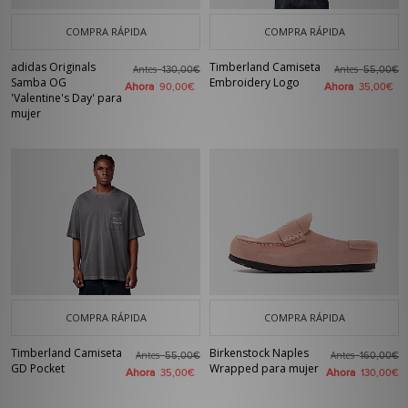
COMPRA RÁPIDA
COMPRA RÁPIDA
adidas Originals
Timberland Camiseta
Antes
Antes
130,00€
55,00€
Samba OG
Embroidery Logo
Ahora
Ahora
90,00€
35,00€
'Valentine's Day' para
mujer
COMPRA RÁPIDA
COMPRA RÁPIDA
Timberland Camiseta
Birkenstock Naples
Antes
Antes
55,00€
160,00€
GD Pocket
Wrapped para mujer
Ahora
Ahora
35,00€
130,00€