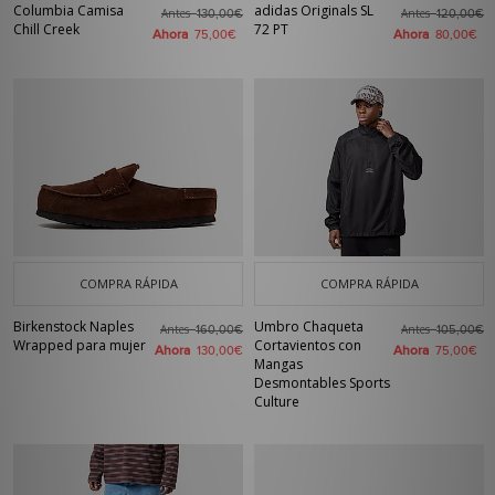
Columbia Camisa
adidas Originals SL
Antes
Antes
130,00€
120,00€
Chill Creek
72 PT
Ahora
Ahora
75,00€
80,00€
COMPRA RÁPIDA
COMPRA RÁPIDA
Birkenstock Naples
Umbro Chaqueta
Antes
Antes
160,00€
105,00€
Wrapped para mujer
Cortavientos con
Ahora
Ahora
130,00€
75,00€
Mangas
Desmontables Sports
Culture