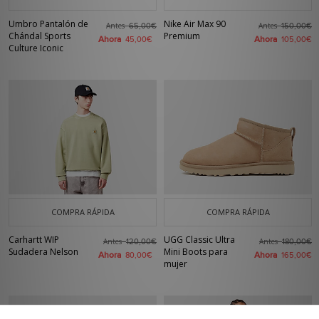
Umbro Pantalón de
Nike Air Max 90
Antes
Antes
65,00€
150,00€
Chándal Sports
Premium
Ahora
Ahora
45,00€
105,00€
Culture Iconic
COMPRA RÁPIDA
COMPRA RÁPIDA
Carhartt WIP
UGG Classic Ultra
Antes
Antes
120,00€
180,00€
Sudadera Nelson
Mini Boots para
Ahora
Ahora
80,00€
165,00€
mujer