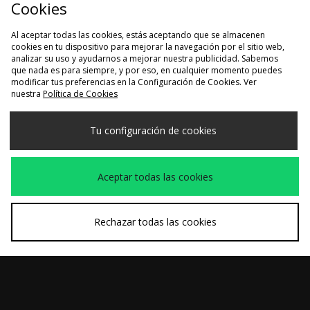
Cookies
Al aceptar todas las cookies, estás aceptando que se almacenen
cookies en tu dispositivo para mejorar la navegación por el sitio web,
analizar su uso y ayudarnos a mejorar nuestra publicidad. Sabemos
que nada es para siempre, y por eso, en cualquier momento puedes
modificar tus preferencias en la Configuración de Cookies. Ver
nuestra
Política de Cookies
COMPRA RÁPIDA
COMPRA RÁPIDA
Tu configuración de cookies
Diadora Cross
Oakley Sudadera con
Antes
Antes
85,00€
135,00€
Capucha Soho Gen
Ahora
Ahora
60,00€
90,00€
Aceptar todas las cookies
Rechazar todas las cookies
COMPRA RÁPIDA
COMPRA RÁPIDA