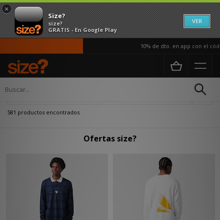
×
Size?
VER
size?
GRATIS - En Google Play
10% de dto. en app con el código AP
Página principal
Oferta
Actualizar búsqueda
581 productos encontrados
Ofertas size?