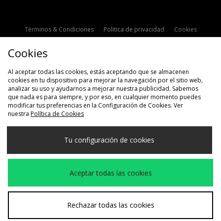
Términos & Condiciones
Politica de privacidad
Cookies
Contacto
Descuento de estudiante
Configuración de Cookies
Cookies
Modern Slavery Statement
Al aceptar todas las cookies, estás aceptando que se almacenen
cookies en tu dispositivo para mejorar la navegación por el sitio web,
analizar su uso y ayudarnos a mejorar nuestra publicidad. Sabemos
que nada es para siempre, y por eso, en cualquier momento puedes
modificar tus preferencias en la Configuración de Cookies. Ver
nuestra
Política de Cookies
Selecciona País
Tu configuración de cookies
España
Aceptamos las siguientes formas de pago
Aceptar todas las cookies
Visita nuestra página corporativa en
www.jdplc.com
Rechazar todas las cookies
Copyright © 2026 size?, Todos los derechos reservados.