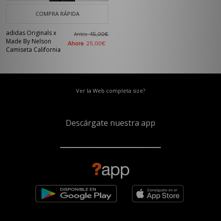
COMPRA RÁPIDA
adidas Originals x
Antes
45,00€
Made By Nelson
Ahora
25,00€
Camiseta California
Ver la Web completa size?
Descárgate nuestra app