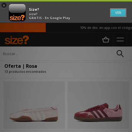
×
Size?
VER
size?
GRATIS - En Google Play
10% de dto. en app con el código A
Página principal
Oferta | Rosa
Actualizar búsqueda
Oferta | Rosa
13 productos encontrados