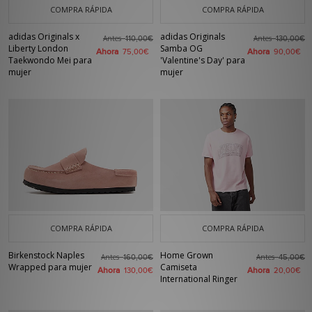
COMPRA RÁPIDA
COMPRA RÁPIDA
adidas Originals x
adidas Originals
Antes
Antes
110,00€
130,00€
Liberty London
Samba OG
Ahora
Ahora
75,00€
90,00€
Taekwondo Mei para
'Valentine's Day' para
mujer
mujer
COMPRA RÁPIDA
COMPRA RÁPIDA
Birkenstock Naples
Home Grown
Antes
Antes
160,00€
45,00€
Wrapped para mujer
Camiseta
Ahora
Ahora
130,00€
20,00€
International Ringer