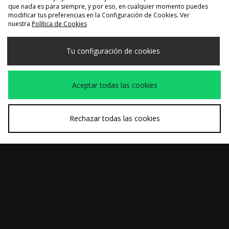
Envío y Devoluciones
Empresa
Programa de afiliación
que nada es para siempre, y por eso, en cualquier momento puedes
modificar tus preferencias en la Configuración de Cookies. Ver
nuestra
Política de Cookies
Términos & Condiciones
Politica de privacidad
Cookies
Tu configuración de cookies
Contacto
Descuento de estudiante
Configuración de Cookies
Modern Slavery Statement
Aceptar todas las cookies
Rechazar todas las cookies
Selecciona País
España
Aceptamos las siguientes formas de pago
Visita nuestra página corporativa en
www.jdplc.com
Copyright © 2026 size?, Todos los derechos reservados.