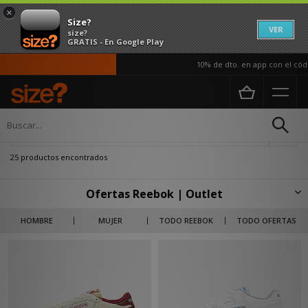
×
Size?
VER
size?
GRATIS - En Google Play
10% de dto. en app con el código 
Página principal
Oferta | Reebok
Actualizar búsqueda
25 productos encontrados
Ofertas Reebok | Outlet
Llegan los mejores descuentos con el outlet de Reebok en size? España.
HOMBRE
MUJER
TODO REEBOK
TODO OFERTAS
Aquí tienes todas las ofertas de la marca disponibles ya en nuestra tienda
online. Desde deportivas clásicas hasta nuevas siluetas en tallas de
hombre y mujer que se encuentran ahora a un precio rebajado.
Aprovecha estos descuentos únicos del outlet para comprar tus zapatillas
Reebok.