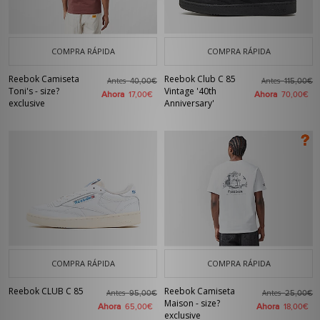
COMPRA RÁPIDA
COMPRA RÁPIDA
Reebok Camiseta
Reebok Club C 85
Antes
Antes
40,00€
115,00€
Toni's - size?
Vintage '40th
Ahora
Ahora
17,00€
70,00€
exclusive
Anniversary'
COMPRA RÁPIDA
COMPRA RÁPIDA
Reebok CLUB C 85
Reebok Camiseta
Antes
Antes
95,00€
25,00€
Maison - size?
Ahora
Ahora
65,00€
18,00€
exclusive