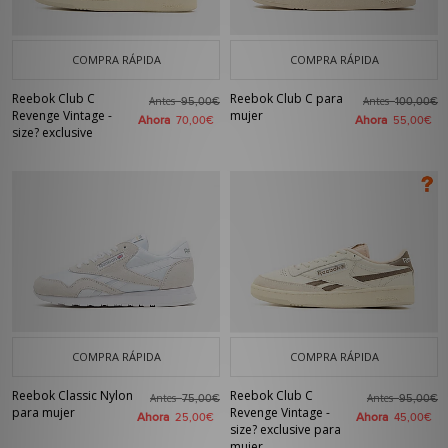
COMPRA RÁPIDA
COMPRA RÁPIDA
Reebok Club C
Reebok Club C para
Antes
Antes
95,00€
100,00€
Revenge Vintage -
mujer
Ahora
Ahora
70,00€
55,00€
size? exclusive
COMPRA RÁPIDA
COMPRA RÁPIDA
Reebok Classic Nylon
Reebok Club C
Antes
Antes
75,00€
95,00€
para mujer
Revenge Vintage -
Ahora
Ahora
25,00€
45,00€
size? exclusive para
mujer