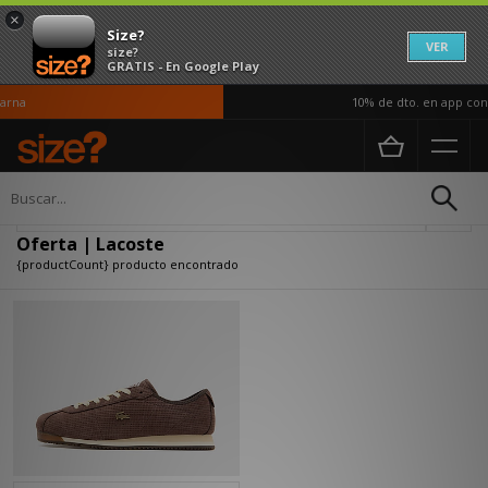
×
Size?
VER
size?
GRATIS - En Google Play
arna
10% de dto. en app con 
Página principal
Oferta | Lacoste
Actualizar búsqueda
Oferta | Lacoste
{productCount} producto encontrado