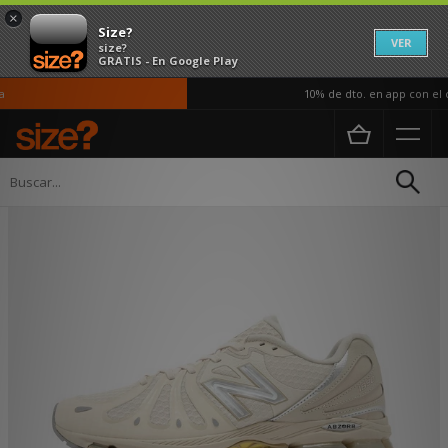
×
Size?
VER
size?
GRATIS - En Google Play
10% de dto. en app con el có
Página principal
Mujer
Calzado