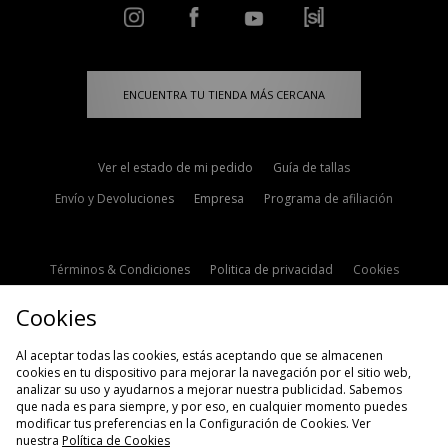
ENCUENTRA TU TIENDA MÁS CERCANA
Ver el estado de mi pedido
Guía de tallas
Envío y Devoluciones
Empresa
Programa de afiliación
Términos & Condiciones
Politica de privacidad
Cookies
Contacto
Descuento de estudiante
Configuración de Cookies
Cookies
Modern Slavery Statement
Al aceptar todas las cookies, estás aceptando que se almacenen
cookies en tu dispositivo para mejorar la navegación por el sitio web,
analizar su uso y ayudarnos a mejorar nuestra publicidad. Sabemos
que nada es para siempre, y por eso, en cualquier momento puedes
modificar tus preferencias en la Configuración de Cookies. Ver
nuestra
Política de Cookies