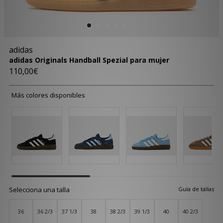
adidas
adidas Originals Handball Spezial para mujer
110,00€
Más colores disponibles
Selecciona una talla
Guía de tallas
36
36 2/3
37 1/3
38
38 2/3
39 1/3
40
40 2/3