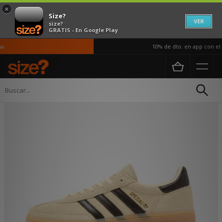
×
Size?
VER
size?
GRATIS - En Google Play
10% de dto. en app con el c
Página principal
Mujer
Calzado