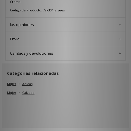
Crema
Código de Producto: 797301_sizees
las opiniones
Envío
Cambios y devoluciones
Categorías relacionadas
Mujer
Adidas
Mujer
Calzado