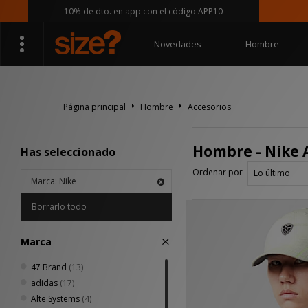
10% de dto. en app con el código APP10
Sígueno
Novedades
Hombre
Página principal
Hombre
Accesorios
Hombre - Nike 
Has seleccionado
Ordenar por
Marca: Nike
Borrarlo todo
Marca
47 Brand
(13)
adidas
(17)
Alte Systems
(4)