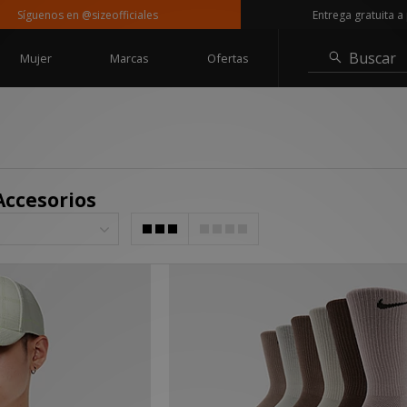
s en @sizeofficiales
Entrega gratuita a partir de 
Buscar
Mujer
Marcas
Ofertas
Accesorios