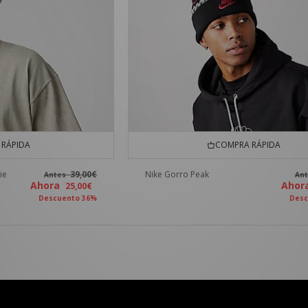
RÁPIDA
COMPRA RÁPIDA
ie
39,00€
Nike Gorro Peak
Antes
An
Ahora
Aho
25,00€
Descuento 36%
Desc