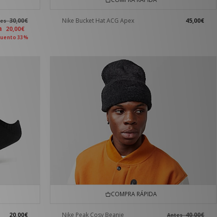
30,00€
Nike Bucket Hat ACG Apex
45,00€
tes
ra
20,00€
uento 33%
COMPRA RÁPIDA
20,00€
Nike Peak Cosy Beanie
40,00€
Antes