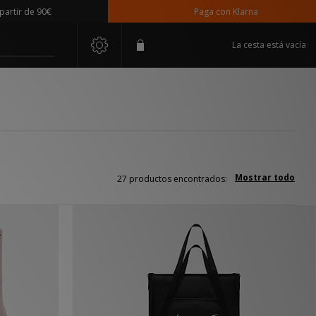
90€
Paga con Klarna
La cesta está vacía
Mostrar todo
27 productos encontrados: