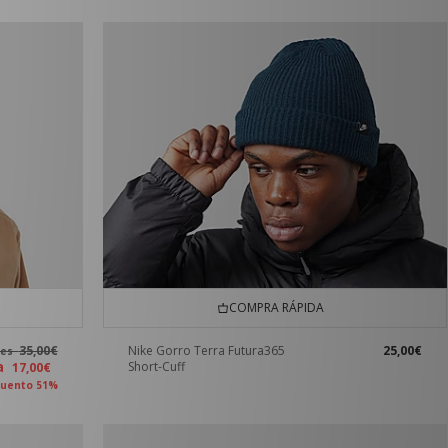
COMPRA RÁPIDA
35,00€
Nike Gorro Terra Futura365
25,00€
tes
ra
Short-Cuff
17,00€
uento 51%