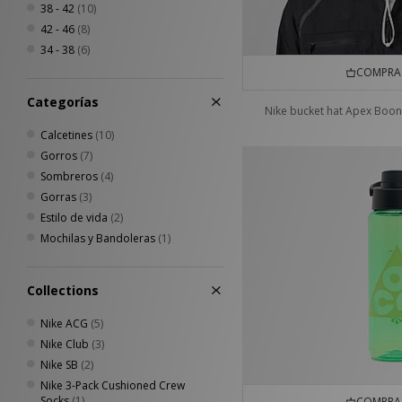
38 - 42
(10)
42 - 46
(8)
34 - 38
(6)
COMPRA 
Categorías
Nike bucket hat Apex Boon
Calcetines
(10)
Gorros
(7)
Sombreros
(4)
Gorras
(3)
Estilo de vida
(2)
Mochilas y Bandoleras
(1)
Collections
Nike ACG
(5)
Nike Club
(3)
Nike SB
(2)
Nike 3-Pack Cushioned Crew
Socks
(1)
COMPRA 