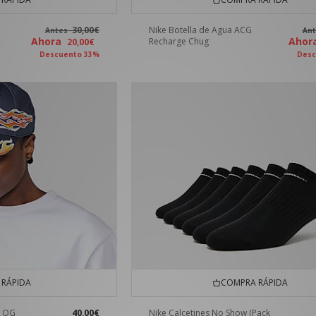
30,00€
Nike Botella de Agua ACG
Antes
An
Ahora
Aho
Recharge Chug
20,00€
Descuento 33%
Desc
RÁPIDA
COMPRA RÁPIDA
d OG
40,00€
Nike Calcetines No Show (Pack