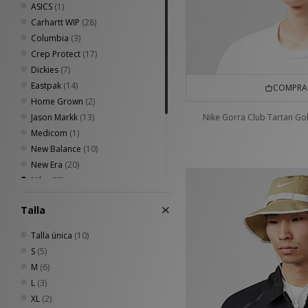
ASICS
(1)
Carhartt WIP
(28)
Columbia
(3)
Crep Protect
(17)
Dickies
(7)
Eastpak
(14)
COMPRA 
Home Grown
(2)
Jason Markk
(13)
Nike Gorra Club Tartan Gol
Medicom
(1)
New Balance
(10)
New Era
(20)
Nike
(27)
Oakley
(15)
Talla
Stance
(4)
The North Face
(3)
Talla única
(10)
VISIT
(9)
S
(5)
Von Dutch
(2)
M
(6)
L
(3)
XL
(2)