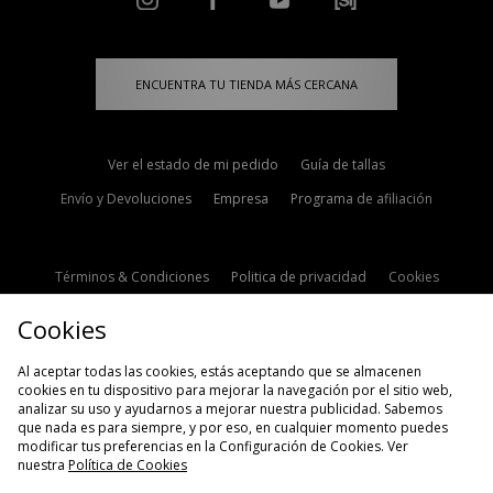
ENCUENTRA TU TIENDA MÁS CERCANA
Ver el estado de mi pedido
Guía de tallas
Envío y Devoluciones
Empresa
Programa de afiliación
Términos & Condiciones
Politica de privacidad
Cookies
Contacto
Descuento de estudiante
Configuración de Cookies
Cookies
Modern Slavery Statement
Al aceptar todas las cookies, estás aceptando que se almacenen
cookies en tu dispositivo para mejorar la navegación por el sitio web,
analizar su uso y ayudarnos a mejorar nuestra publicidad. Sabemos
que nada es para siempre, y por eso, en cualquier momento puedes
modificar tus preferencias en la Configuración de Cookies. Ver
nuestra
Política de Cookies