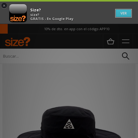
×
Size?
VER
size?
GRATIS - En Google Play
10% de dto. en app con el código APP10
Página principal
Hombre
Accesorios
Sombreros