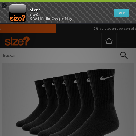
×
Size?
VER
size?
GRATIS - En Google Play
10% de dto. en app con el có
Página principal
Mujer
Accesorios
Calcetines