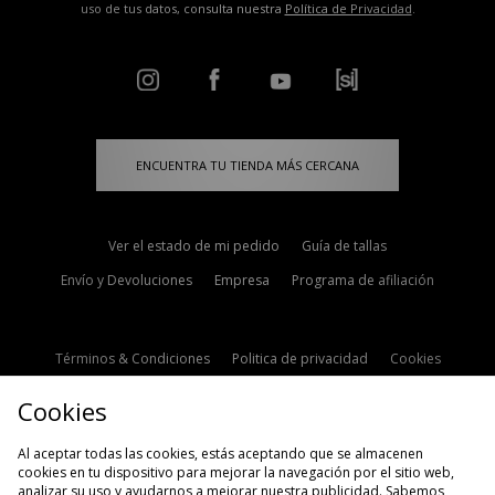
uso de tus datos, consulta nuestra
Política de Privacidad
.
ENCUENTRA TU TIENDA MÁS CERCANA
Ver el estado de mi pedido
Guía de tallas
Envío y Devoluciones
Empresa
Programa de afiliación
Términos & Condiciones
Politica de privacidad
Cookies
Contacto
Descuento de estudiante
Configuración de Cookies
Cookies
Modern Slavery Statement
Al aceptar todas las cookies, estás aceptando que se almacenen
cookies en tu dispositivo para mejorar la navegación por el sitio web,
analizar su uso y ayudarnos a mejorar nuestra publicidad. Sabemos