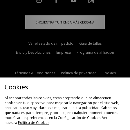
ENCUENTRA TU TIENDA MÁS CERCANA
Ver el estado de mi pedido
Guía de tallas
Envío y Devoluciones
Empresa
Programa de afiliación
Términos & Condiciones
Politica de privacidad
Cookies
Contacto
Descuento de estudiante
Configuración de Cookies
Cookies
Modern Slavery Statement
Al aceptar todas las cookies, estás aceptando que se almacenen
cookies en tu dispositivo para mejorar la navegación por el sitio web,
analizar su uso y ayudarnos a mejorar nuestra publicidad. Sabemos
que nada es para siempre, y por eso, en cualquier momento puedes
modificar tus preferencias en la Configuración de Cookies. Ver
nuestra
Política de Cookies