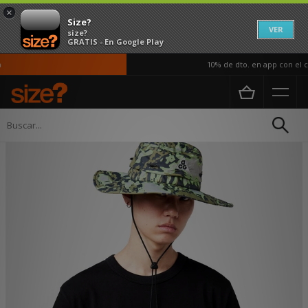
×
Size?
VER
size?
GRATIS - En Google Play
10% de dto. en app con el có
Página principal
Mujer
Accesorios
Gorras