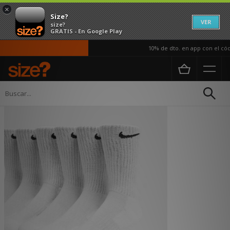
×
Size?
VER
size?
GRATIS - En Google Play
10% de dto. en app con el códi
Página principal
Mujer
Accesorios
Calcetines