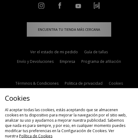
ENCUENTRA TU TIENDA MÁS CERCANA
Ver el estado de mi pedido
Guía de tallas
Envío y Devoluciones
Empresa
Programa de afiliación
Términos & Condiciones
Politica de privacidad
Cookies
Contacto
Descuento de estudiante
Configuración de Cookies
Cookies
Modern Slavery Statement
Al aceptar todas las cookies, estás aceptando que se almacenen
cookies en tu dispositivo para mejorar la navegación por el sitio web,
analizar su uso y ayudarnos a mejorar nuestra publicidad. Sabemos
que nada es para siempre, y por eso, en cualquier momento puedes
modificar tus preferencias en la Configuración de Cookies. Ver
nuestra
Política de Cookies