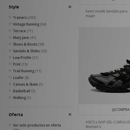
Style
Keen Uneek Sandals para
mujer
Trainers
(203)
Vintage Running
(84)
Terrace
(71)
Mary Jane
(41)
Shoes & Boots
(38)
Sandals & Slides
(32)
Low Profile
(21)
Print
(15)
Trail Running
(11)
Loafer
(8)
Canvas & Skate
(5)
Basketball
(2)
Walking
(1)
COMPRA 
Oferta
ASICS x Griff GEL-CUMULUS
Ver solo productos en oferta
Women's