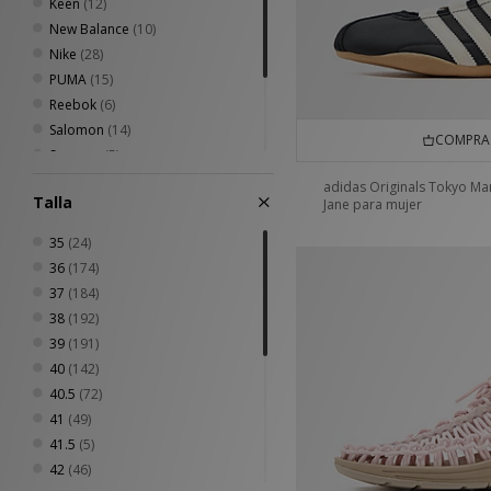
Keen
(12)
New Balance
(10)
Nike
(28)
PUMA
(15)
Reebok
(6)
Salomon
(14)
COMPRA 
Saucony
(5)
Timberland
(2)
adidas Originals Tokyo Ma
Talla
Jane para mujer
UGG
(17)
Vans
(2)
35
(24)
36
(174)
37
(184)
38
(192)
39
(191)
40
(142)
40.5
(72)
41
(49)
41.5
(5)
42
(46)