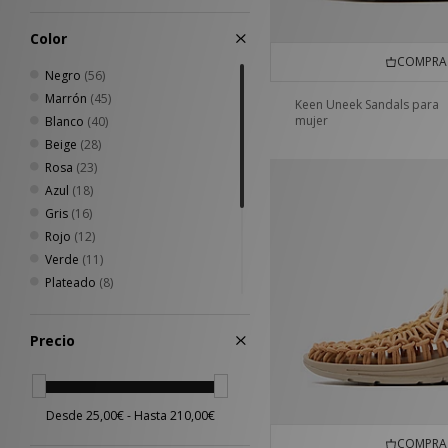
42.5
(12)
43
(9)
Color
44
(8)
COMPRA 
44.5
(8)
Negro
(56)
45
(7)
Marrón
(45)
Keen Uneek Sandals para
45.5
(2)
mujer
Blanco
(40)
46
(5)
Beige
(28)
46.5
(3)
Rosa
(23)
47
(7)
Azul
(18)
35/36
(4)
Gris
(16)
Rojo
(12)
Verde
(11)
Plateado
(8)
Amarillo
(4)
Crema
(2)
Precio
Morado
(2)
Dorado
(1)
Multicolor
(1)
Naranja
(1)
COMPRA 