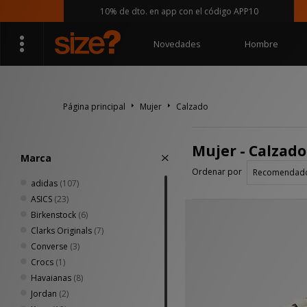
10% de dto. en app con el código APP10
Novedades
Hombre
Página principal
Mujer
Calzado
Mujer - Calzado
Marca
Ordenar por
adidas
(107)
ASICS
(23)
Birkenstock
(6)
Clarks Originals
(7)
Converse
(3)
Crocs
(1)
Havaianas
(8)
Jordan
(2)