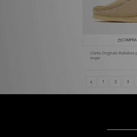
COMPRA 
Clarks Originals Wallabee 
mujer
1
2
3