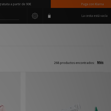
 partir de 90€
Paga con Klarna
La cesta está vacía
Más
268 productos encontrados: