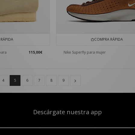
RÁPIDA
COMPRA RÁPIDA
para
115,00€
Nike Superfly para mujer
4
5
6
7
8
9
Descárgate nuestra app