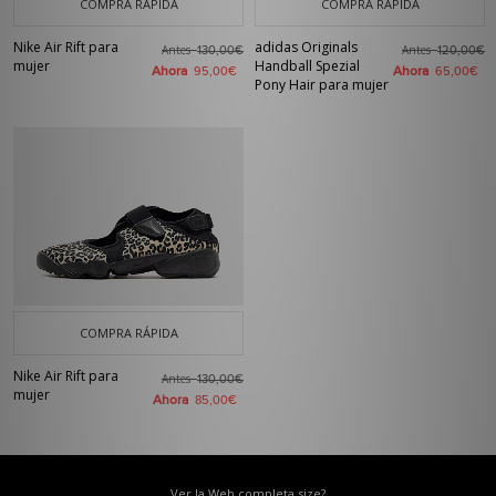
COMPRA RÁPIDA
COMPRA RÁPIDA
Nike Air Rift para
adidas Originals
Antes
Antes
130,00€
120,00€
mujer
Handball Spezial
Ahora
Ahora
95,00€
65,00€
Pony Hair para mujer
COMPRA RÁPIDA
Nike Air Rift para
Antes
130,00€
mujer
Ahora
85,00€
Ver la Web completa size?