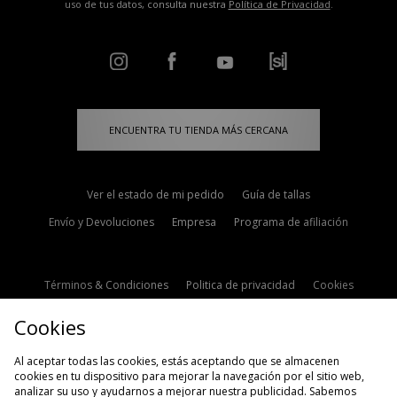
uso de tus datos, consulta nuestra
Política de Privacidad
.
ENCUENTRA TU TIENDA MÁS CERCANA
Ver el estado de mi pedido
Guía de tallas
Envío y Devoluciones
Empresa
Programa de afiliación
Términos & Condiciones
Politica de privacidad
Cookies
Contacto
Descuento de estudiante
Configuración de Cookies
Cookies
Modern Slavery Statement
Al aceptar todas las cookies, estás aceptando que se almacenen
cookies en tu dispositivo para mejorar la navegación por el sitio web,
analizar su uso y ayudarnos a mejorar nuestra publicidad. Sabemos