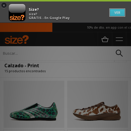
×
Size?
VER
size?
GRATIS - En Google Play
10% de dto. en app con el códi
Página principal
Mujer
Calzado
Actualizar búsqueda
Calzado - Print
15 productos encontrados