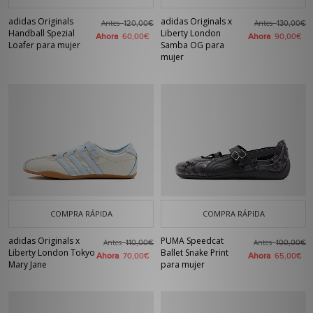
adidas Originals
adidas Originals x
Antes
Antes
120,00€
130,00€
Handball Spezial
Liberty London
Ahora
Ahora
60,00€
90,00€
Loafer para mujer
Samba OG para
mujer
COMPRA RÁPIDA
COMPRA RÁPIDA
adidas Originals x
PUMA Speedcat
Antes
Antes
110,00€
100,00€
Liberty London Tokyo
Ballet Snake Print
Ahora
Ahora
70,00€
65,00€
Mary Jane
para mujer