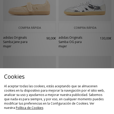
COMPRA RÁPIDA
COMPRA RÁPIDA
adidas Originals
adidas Originals
90,00€
130,00€
Samba Jane para
Samba OG para
mujer
mujer
Cookies
Al aceptar todas las cookies, estás aceptando que se almacenen
cookies en tu dispositivo para mejorar la navegación por el sitio web,
analizar su uso y ayudarnos a mejorar nuestra publicidad. Sabemos
que nada es para siempre, y por eso, en cualquier momento puedes
modificar tus preferencias en la Configuración de Cookies. Ver
COMPRA RÁPIDA
COMPRA RÁPIDA
nuestra
Política de Cookies
Birkenstock Boston
Nike Moon Racer
150,00€
100,00€