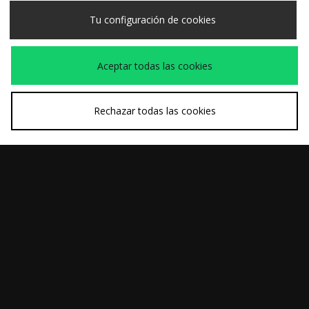
para mujer
para mujer
Tu configuración de cookies
Aceptar todas las cookies
Rechazar todas las cookies
COMPRA RÁPIDA
COMPRA RÁPIDA
Havaianas Square
Havaianas Brazil
35,00€
30,00€
Jelly Flip Flops para
Logo Flip Flops para
mujer
mujer