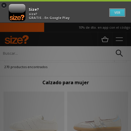
×
Size?
VER
size?
GRATIS - En Google Play
10% de dto. en app con el código APP10
Página principal
Mujer
Calzado
Actualizar búsqueda
270 productos encontrados
Calzado para mujer