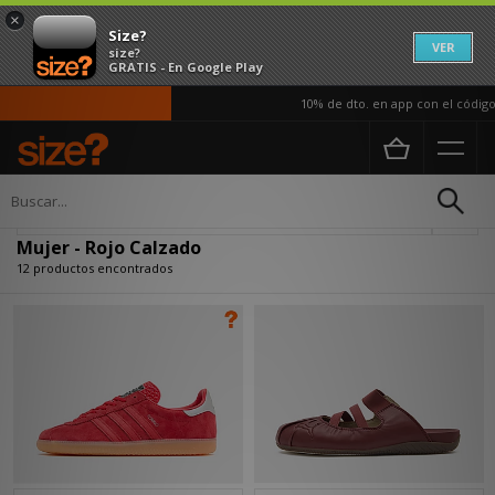
×
Size?
VER
size?
GRATIS - En Google Play
10% de dto. en app con el código A
Página principal
Mujer
Calzado
Actualizar búsqueda
Mujer - Rojo Calzado
12 productos encontrados