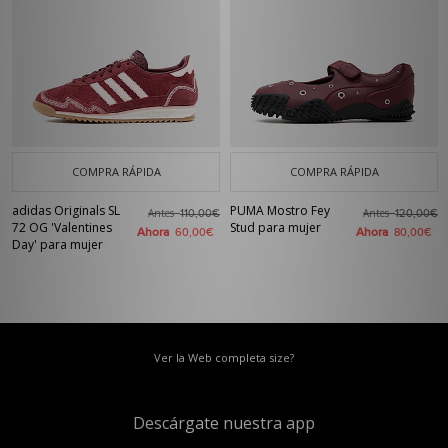
COMPRA RÁPIDA
COMPRA RÁPIDA
adidas Originals SL
PUMA Mostro Fey
Antes
Antes
110,00€
120,00€
72 OG 'Valentines
Stud para mujer
Ahora
Ahora
60,00€
80,00€
Day' para mujer
Ver la Web completa size?
Descárgate nuestra app