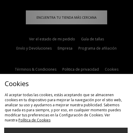
ENCUENTRA TU TIENDA MÁS CERCANA
Ver el estado de mi pedido
Guía de tallas
Envío y Devoluciones
Empresa
Programa de afiliación
Términos & Condiciones
Politica de privacidad
Cookies
Contacto
Descuento de estudiante
Configuración de Cookies
Cookies
Modern Slavery Statement
Al aceptar todas las cookies, estás aceptando que se almacenen
cookies en tu dispositivo para mejorar la navegación por el sitio web,
analizar su uso y ayudarnos a mejorar nuestra publicidad. Sabemos
que nada es para siempre, y por eso, en cualquier momento puedes
modificar tus preferencias en la Configuración de Cookies. Ver
nuestra
Política de Cookies
Selecciona País