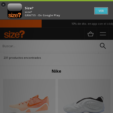
×
Size?
VER
size?
GRATIS - En Google Play
10% de dto. en app con el código APP
Página principal
Nike
Actualizar búsqueda
231 productos encontrados
Nike