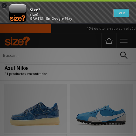
×
Size?
VER
size?
GRATIS - En Google Play
10% de dto. en app con el código
Página principal
Azul Nike
Actualizar búsqueda
Azul Nike
21 productos encontrados