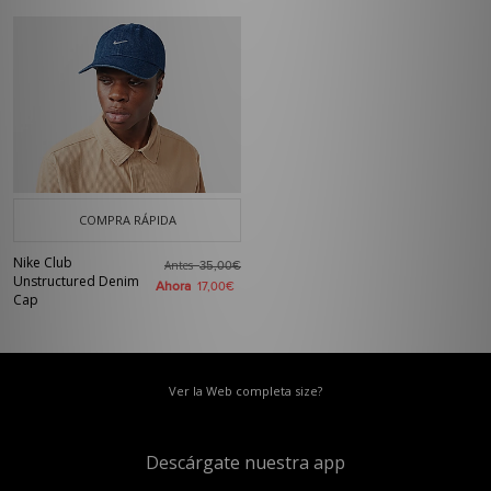
COMPRA RÁPIDA
Nike Club
Antes
35,00€
Unstructured Denim
Ahora
17,00€
Cap
Ver la Web completa size?
Descárgate nuestra app