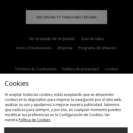
ENCUENTRA TU TIENDA MÁS CERCANA
Ver el estado de mi pedido
Guía de tallas
Envío y Devoluciones
Empresa
Programa de afiliación
Términos & Condiciones
Politica de privacidad
Cookies
Contacto
Descuento de estudiante
Configuración de Cookies
Cookies
Modern Slavery Statement
Al aceptar todas las cookies, estás aceptando que se almacenen
cookies en tu dispositivo para mejorar la navegación por el sitio web,
analizar su uso y ayudarnos a mejorar nuestra publicidad. Sabemos
que nada es para siempre, y por eso, en cualquier momento puedes
modificar tus preferencias en la Configuración de Cookies. Ver
nuestra
Política de Cookies
Selecciona País