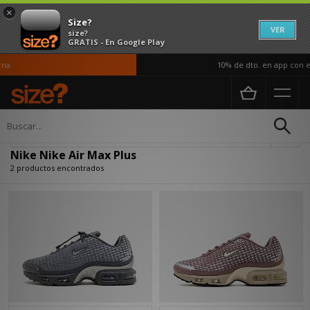
×
Size?
VER
size?
GRATIS - En Google Play
na
10% de dto. en app con el
Página principal
Nike Nike Air Max Plus
Actualizar búsqueda
Nike Nike Air Max Plus
2 productos encontrados