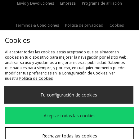
Envío y Devoluciones
Empresa
Programa de afiliación
Términos & Condiciones
Politica de privacidad
Cookies
Contacto
Descuento de estudiante
Configuración de Cookies
Cookies
Modern Slavery Statement
Al aceptar todas las cookies, estás aceptando que se almacenen
cookies en tu dispositivo para mejorar la navegación por el sitio web,
analizar su uso y ayudarnos a mejorar nuestra publicidad. Sabemos
que nada es para siempre, y por eso, en cualquier momento puedes
modificar tus preferencias en la Configuración de Cookies. Ver
nuestra
Política de Cookies
Selecciona País
Tu configuración de cookies
España
Aceptamos las siguientes formas de pago
Aceptar todas las cookies
Visita nuestra página corporativa en
www.jdplc.com
Rechazar todas las cookies