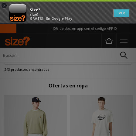
×
Size?
VER
size?
GRATIS - En Google Play
10% de dto. en app con el código APP10
Página principal
Hombre
Ropa
Actualizar búsqueda
243 productos encontrados
Ofertas en ropa