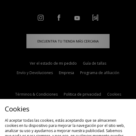
ENCUENTRA TU TIENDA MÁS CERCANA
Ver el estado de mi pedido
Guía de tallas
Envío y Devoluciones
Empresa
Programa de afiliación
Términos & Condiciones
Politica de privacidad
Cookies
Contacto
Descuento de estudiante
Configuración de Cookies
Cookies
Modern Slavery Statement
Al aceptar todas las cookies, estás aceptando que se almacenen
cookies en tu dispositivo para mejorar la navegación por el sitio web,
analizar su uso y ayudarnos a mejorar nuestra publicidad. Sabemos
que nada es para siempre, y por eso, en cualquier momento puedes