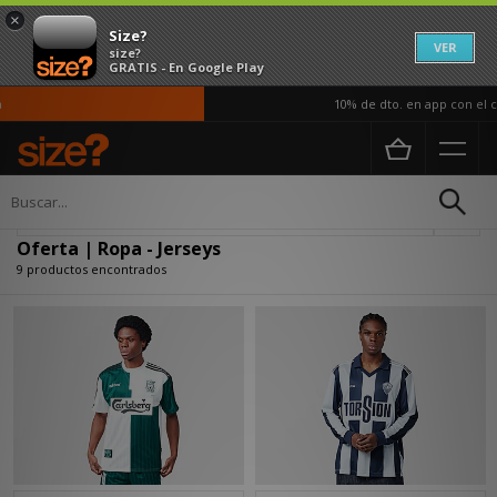
×
Size?
VER
size?
GRATIS - En Google Play
10% de dto. en app con el có
Página principal
Hombre
Ropa
Actualizar búsqueda
Oferta | Ropa - Jerseys
9 productos encontrados