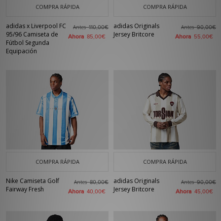
COMPRA RÁPIDA
COMPRA RÁPIDA
adidas x Liverpool FC
adidas Originals
Antes
Antes
110,00€
90,00€
95/96 Camiseta de
Jersey Britcore
Ahora
Ahora
85,00€
55,00€
Fútbol Segunda
Equipación
COMPRA RÁPIDA
COMPRA RÁPIDA
Nike Camiseta Golf
adidas Originals
Antes
Antes
80,00€
90,00€
Fairway Fresh
Jersey Britcore
Ahora
Ahora
40,00€
45,00€