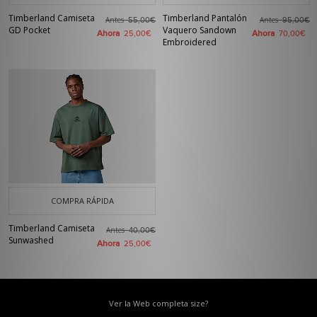
Timberland Camiseta
Timberland Pantalón
Antes
Antes
55,00€
95,00€
GD Pocket
Vaquero Sandown
Ahora
Ahora
25,00€
70,00€
Embroidered
COMPRA RÁPIDA
Timberland Camiseta
Antes
40,00€
Sunwashed
Ahora
25,00€
Ver la Web completa size?