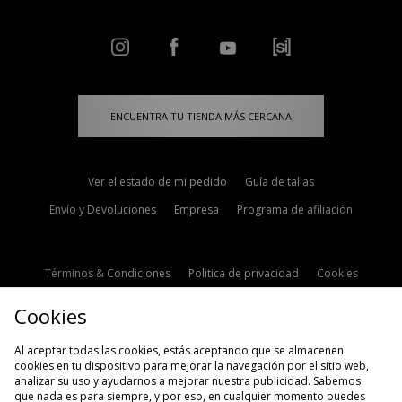
ENCUENTRA TU TIENDA MÁS CERCANA
Ver el estado de mi pedido
Guía de tallas
Envío y Devoluciones
Empresa
Programa de afiliación
Términos & Condiciones
Politica de privacidad
Cookies
Contacto
Descuento de estudiante
Configuración de Cookies
Cookies
Modern Slavery Statement
Al aceptar todas las cookies, estás aceptando que se almacenen
cookies en tu dispositivo para mejorar la navegación por el sitio web,
analizar su uso y ayudarnos a mejorar nuestra publicidad. Sabemos
que nada es para siempre, y por eso, en cualquier momento puedes