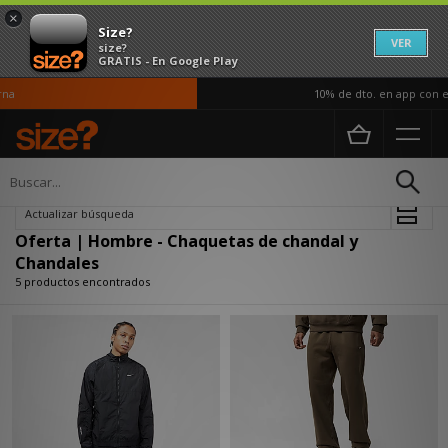
×
Size?
VER
size?
GRATIS - En Google Play
a
10% de dto. en app con el
Página principal
Hombre
Ropa
Chaquetas de chandal y Chandales
Actualizar búsqueda
Oferta | Hombre - Chaquetas de chandal y
Chandales
5 productos encontrados