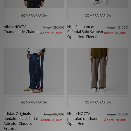
COMPRA RÁPIDA
COMPRA RÁPIDA
Nike x NOCTA
Nike Pantalón de
Antes
Antes
135,00€
115,00€
Chaqueta de Chándal
Chándal Solo Swoosh
Ahora
Ahora
95,00€
65,00€
Open Hem Fleece
COMPRA RÁPIDA
COMPRA RÁPIDA
adidas Originals
Nike x NOCTA
Antes
Antes
65,00€
110,00€
pantalón de chándal
pantalón de chándal
Ahora
Ahora
45,00€
70,00€
Adicolor Classics
Open Hem
Firebird