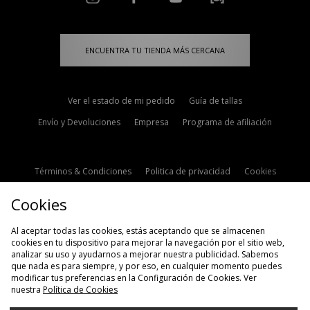
ENCUENTRA TU TIENDA MÁS CERCANA
Ver el estado de mi pedido
Guía de tallas
Envío y Devoluciones
Empresa
Programa de afiliación
Términos & Condiciones
Politica de privacidad
Cookies
Contacto
Descuento de estudiante
Configuración de Cookies
Cookies
Modern Slavery Statement
Al aceptar todas las cookies, estás aceptando que se almacenen
cookies en tu dispositivo para mejorar la navegación por el sitio web,
analizar su uso y ayudarnos a mejorar nuestra publicidad. Sabemos
que nada es para siempre, y por eso, en cualquier momento puedes
modificar tus preferencias en la Configuración de Cookies. Ver
nuestra
Política de Cookies