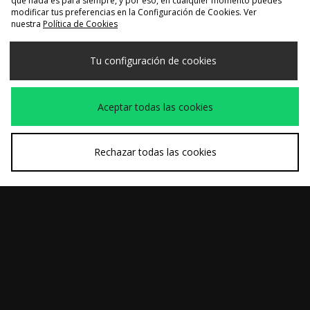
que nada es para siempre, y por eso, en cualquier momento puedes
modificar tus preferencias en la Configuración de Cookies. Ver
nuestra
Política de Cookies
COMPRA RÁPIDA
COMPRA RÁPIDA
Tu configuración de cookies
Carhartt WIP Pantalón
Alte Systems Pantalón
Antes
Antes
150,00€
90,00€
Vaquero Double
Vaquero Riser Pocket
Ahora
Ahora
90,00€
25,00€
Knee
Aceptar todas las cookies
Rechazar todas las cookies
COMPRA RÁPIDA
COMPRA RÁPIDA
Carhartt WIP Pantalón
Carhartt WIP Pantalón
100,00€
Antes
100,00€
Vaquero Brandon
Vaquero Landon
Ahora
70,00€