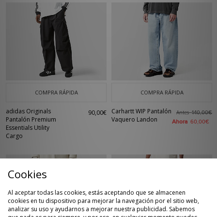
COMPRA RÁPIDA
COMPRA RÁPIDA
adidas Originals
Carhartt WIP Pantalón
90,00€
Antes
140,00€
Pantalón Premium
Vaquero Landon
Ahora
60,00€
Essentials Utility
Cargo
Cookies
Al aceptar todas las cookies, estás aceptando que se almacenen
cookies en tu dispositivo para mejorar la navegación por el sitio web,
analizar su uso y ayudarnos a mejorar nuestra publicidad. Sabemos