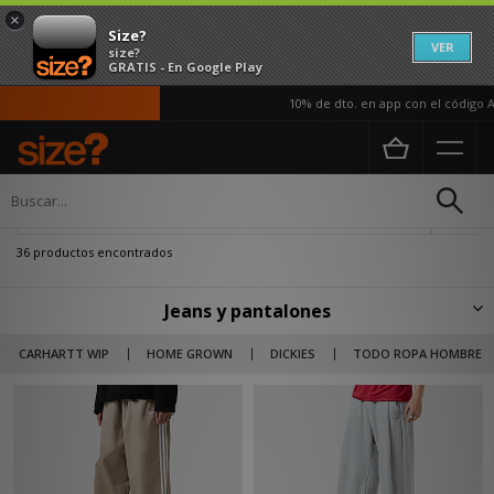
×
Size?
VER
size?
GRATIS - En Google Play
10% de dto. en app con el código APP10
Página principal
Hombre
Ropa
Jeans y Pantalones
Actualizar búsqueda
36 productos encontrados
Jeans y pantalones
Nuestra colección de pantalones de hombre combina tanto el estilo
CARHARTT WIP
HOME GROWN
DICKIES
TODO ROPA HOMBRE
casual como las tendencias streetwear. Por eso en size? encontrarás los
clásicos vaqueros de Levi's o de Tommy Jeans, pero también chinos,
pantalones de vestir o cargo para hombre de sellos como Carhartt,
Dickies o Gramicci.