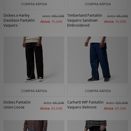
COMPRA RÁPIDA
COMPRA RÁPIDA
Dickies x Harley
Timberland Pantalón
Antes
Antes
105,00€
95,00€
Davidson Pantalón
Vaquero Sandown
Ahora
Ahora
75,00€
70,00€
Vaquero
Embroidered
COMPRA RÁPIDA
COMPRA RÁPIDA
Dickies Pantalón
Carhartt WIP Pantalón
Antes
Antes
95,00€
120,00€
Union Loose
Vaquero Belmont
Ahora
Ahora
65,00€
65,00€