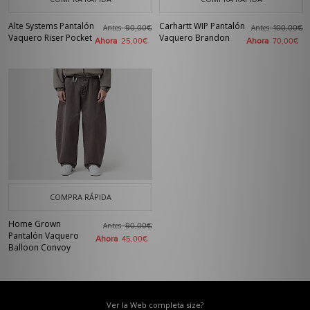
Alte Systems Pantalón
Carhartt WIP Pantalón
Antes
Antes
90,00€
100,00€
Vaquero Riser Pocket
Vaquero Brandon
Ahora
Ahora
25,00€
70,00€
COMPRA RÁPIDA
Home Grown
Antes
90,00€
Pantalón Vaquero
Ahora
45,00€
Balloon Convoy
Ver la Web completa size?