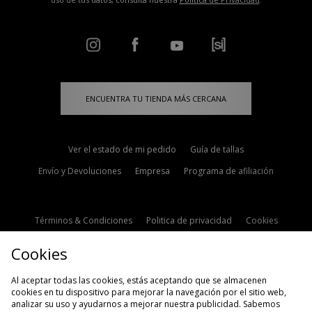
ENCUENTRA TU TIENDA MÁS CERCANA
Ver el estado de mi pedido
Guía de tallas
Envío y Devoluciones
Empresa
Programa de afiliación
Términos & Condiciones
Politica de privacidad
Cookies
Contacto
Descuento de estudiante
Configuración de Cookies
Cookies
Modern Slavery Statement
Al aceptar todas las cookies, estás aceptando que se almacenen
cookies en tu dispositivo para mejorar la navegación por el sitio web,
analizar su uso y ayudarnos a mejorar nuestra publicidad. Sabemos