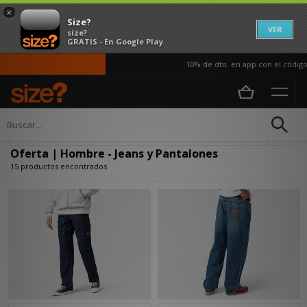
×
Size?
VER
size?
GRATIS - En Google Play
10% de dto. en app con el código A
Página principal
Hombre
Ropa
Jeans y Pantalones
Actualizar búsqueda
Oferta | Hombre - Jeans y Pantalones
15 productos encontrados