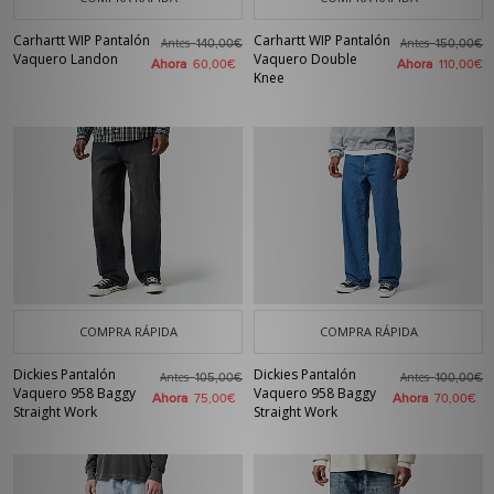
Carhartt WIP Pantalón
Carhartt WIP Pantalón
Antes
Antes
140,00€
150,00€
Vaquero Landon
Vaquero Double
Ahora
Ahora
60,00€
110,00€
Knee
COMPRA RÁPIDA
COMPRA RÁPIDA
Dickies Pantalón
Dickies Pantalón
Antes
Antes
105,00€
100,00€
Vaquero 958 Baggy
Vaquero 958 Baggy
Ahora
Ahora
75,00€
70,00€
Straight Work
Straight Work