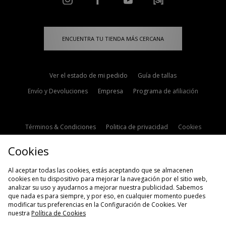
ENCUENTRA TU TIENDA MÁS CERCANA
Ver el estado de mi pedido
Guía de tallas
Envío y Devoluciones
Empresa
Programa de afiliación
Términos & Condiciones
Politica de privacidad
Cookies
Contacto
Descuento de estudiante
Configuración de Cookies
Cookies
Modern Slavery Statement
Al aceptar todas las cookies, estás aceptando que se almacenen
cookies en tu dispositivo para mejorar la navegación por el sitio web,
analizar su uso y ayudarnos a mejorar nuestra publicidad. Sabemos
que nada es para siempre, y por eso, en cualquier momento puedes
modificar tus preferencias en la Configuración de Cookies. Ver
nuestra
Política de Cookies