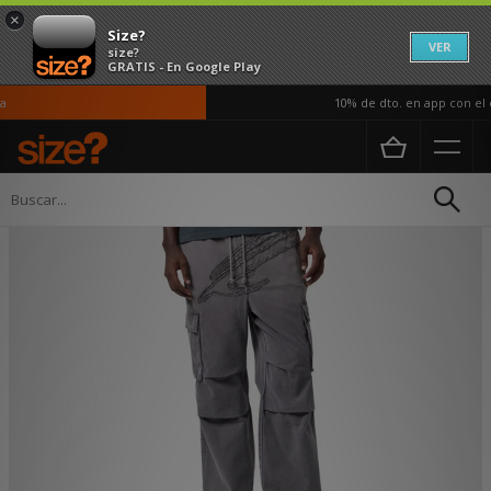
×
Size?
VER
size?
GRATIS - En Google Play
10% de dto. en app con el c
Página principal
Hombre
Ropa
Jeans y Pantalones