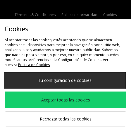
Términos & Condiciones
Politica de privacidad
Cookies
Contacto
Descuento de estudiante
Configuración de Cookies
Cookies
Modern Slavery Statement
Al aceptar todas las cookies, estás aceptando que se almacenen
cookies en tu dispositivo para mejorar la navegación por el sitio web,
analizar su uso y ayudarnos a mejorar nuestra publicidad. Sabemos
que nada es para siempre, y por eso, en cualquier momento puedes
modificar tus preferencias en la Configuración de Cookies. Ver
nuestra
Política de Cookies
Selecciona País
Tu configuración de cookies
España
Aceptamos las siguientes formas de pago
Aceptar todas las cookies
Visita nuestra página corporativa en
www.jdplc.com
Rechazar todas las cookies
Copyright © 2026 size?, Todos los derechos reservados.