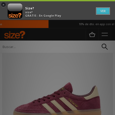
×
Size?
VER
size?
GRATIS - En Google Play
10% de dto. en app con el c
Página principal
Mujer
Calzado