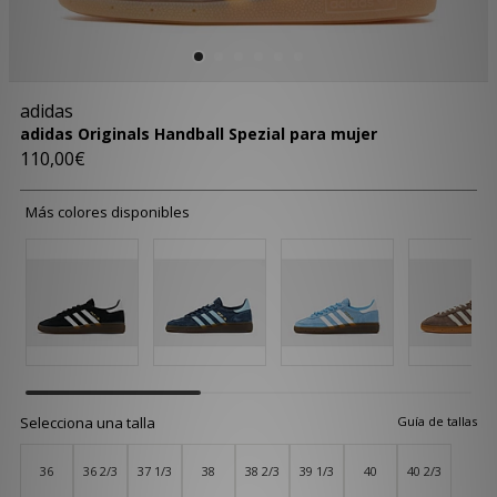
adidas
adidas Originals Handball Spezial para mujer
110,00€
Más colores disponibles
Selecciona una talla
Guía de tallas
36
36 2/3
37 1/3
38
38 2/3
39 1/3
40
40 2/3