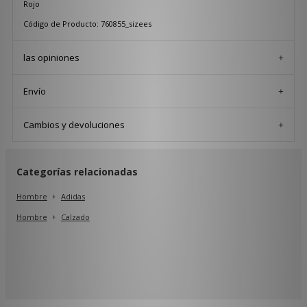
Rojo
Código de Producto: 760855_sizees
las opiniones
Envío
Cambios y devoluciones
Categorías relacionadas
Hombre
Adidas
Hombre
Calzado