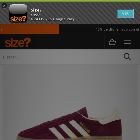
×
Size?
VER
size?
GRATIS - En Google Play
10% de dto. en app con el c
Página principal
Hombre
Calzado