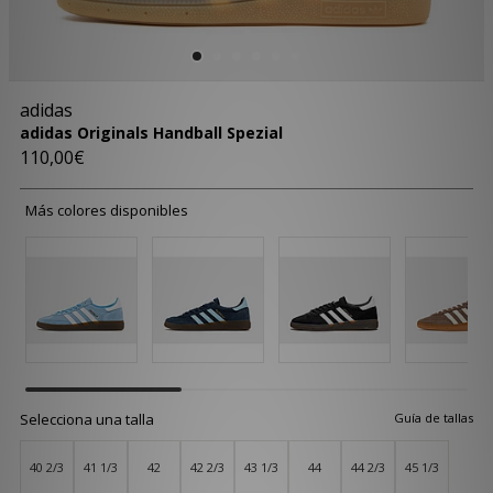
adidas
adidas Originals Handball Spezial
110,00€
Más colores disponibles
Selecciona una talla
Guía de tallas
40 2/3
41 1/3
42
42 2/3
43 1/3
44
44 2/3
45 1/3