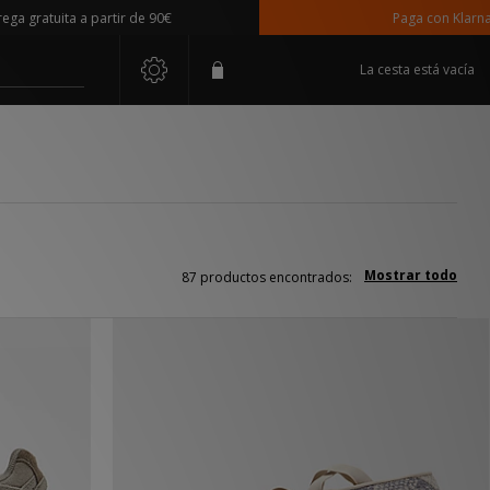
uita a partir de 90€
Paga con Klarna
La cesta está vacía
Mostrar todo
87 productos encontrados: