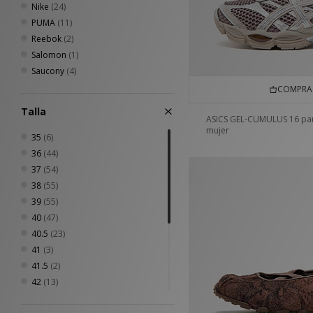
Nike
(24)
PUMA
(11)
Reebok
(2)
Salomon
(1)
Saucony
(4)
COMPRA 
Talla
ASICS GEL-CUMULUS 16 pa
mujer
35
(6)
36
(44)
37
(54)
38
(55)
39
(55)
40
(47)
40.5
(23)
41
(3)
41.5
(2)
42
(13)
42.5
(1)