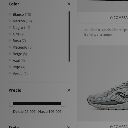
43
(2)
Color
44
(1)
44.5
(2)
Blanco
(18)
COMPRA 
45
(1)
Marrón
(15)
45.5
(1)
Negro
(14)
adidas Originals Ghost Spr
47
(1)
Gris
(9)
Ballet para mujer
Rosa
(7)
Plateado
(6)
Beige
(5)
Azul
(4)
Rojo
(4)
Verde
(2)
Amarillo
(1)
Morado
(1)
Precio
Multicolor
(1)
COMPRA 
Style