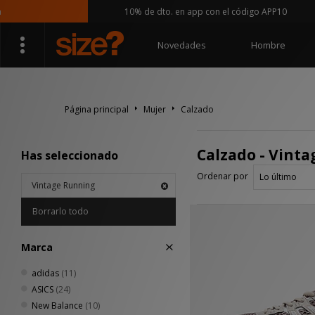
10% de dto. en app con el código APP10
Novedades
Hombre
Página principal
Mujer
Calzado
Calzado - Vint
Has seleccionado
Ordenar por
Vintage Running
Borrarlo todo
Marca
adidas
(11)
ASICS
(24)
New Balance
(10)