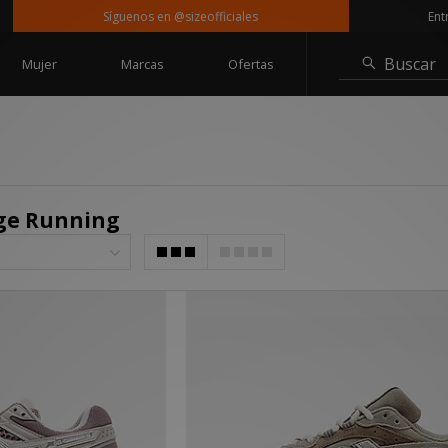
Síguenos en @sizeofficiales
Entrega grat
Buscar
Mujer
Marcas
Ofertas
age Running