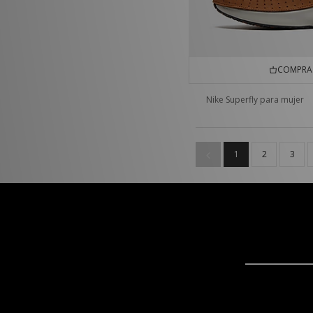
COMPRA 
Nike Superfly para mujer
1
2
3