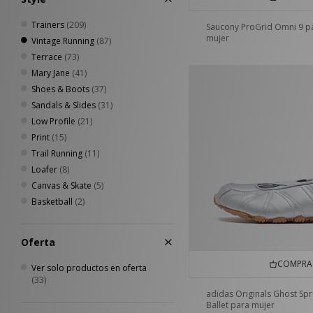
Trainers
(209)
Saucony ProGrid Omni 9 p
mujer
Vintage Running
(87)
Terrace
(73)
Mary Jane
(41)
Shoes & Boots
(37)
Sandals & Slides
(31)
Low Profile
(21)
Print
(15)
Trail Running
(11)
Loafer
(8)
Canvas & Skate
(5)
Basketball
(2)
Oferta
COMPRA 
Ver solo productos en oferta
(33)
adidas Originals Ghost Spr
Ballet para mujer