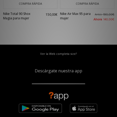
COMPRA RÁPIDA
COMPRA RÁPIDA
Nike Total 90 Shox
Nike Air Max 95 para
150,00€
Antes
190,00€
Magia para mujer
mujer
Ahora
140,00€
Ver la Web completa size?
Descárgate nuestra app