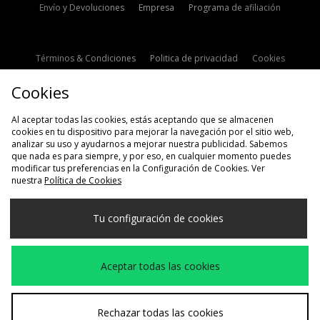
Envío y Devoluciones
Empresa
Programa de afiliación
Términos & Condiciones
Politica de privacidad
Cookies
Contacto
Descuento de estudiante
Configuración de Cookies
Cookies
Modern Slavery Statement
Al aceptar todas las cookies, estás aceptando que se almacenen
cookies en tu dispositivo para mejorar la navegación por el sitio web,
analizar su uso y ayudarnos a mejorar nuestra publicidad. Sabemos
que nada es para siempre, y por eso, en cualquier momento puedes
modificar tus preferencias en la Configuración de Cookies. Ver
nuestra
Política de Cookies
Selecciona País
Tu configuración de cookies
España
Aceptamos las siguientes formas de pago
Aceptar todas las cookies
Visita nuestra página corporativa en
www.jdplc.com
Rechazar todas las cookies