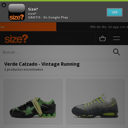
×
Size?
VER
size?
GRATIS - En Google Play
na
10% de dto. en app con el
Página principal
Mujer
Calzado
Actualizar búsqueda
Verde Calzado - Vintage Running
2 productos encontrados