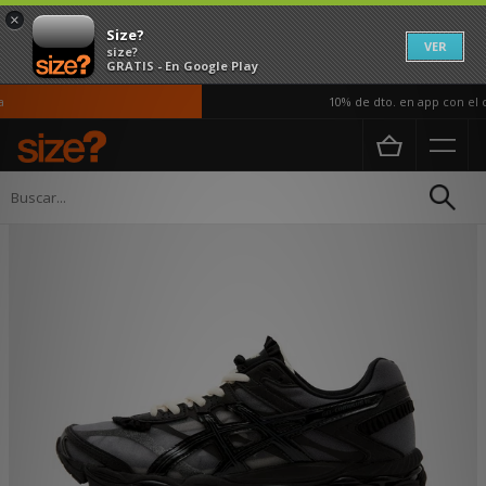
×
Size?
VER
size?
GRATIS - En Google Play
10% de dto. en app con el c
Página principal
Mujer
Calzado