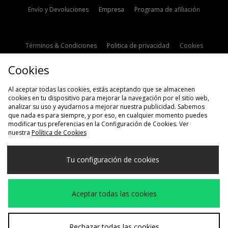
Envío y Devoluciones
Empresa
Programa de afiliación
Términos & Condiciones
Politica de privacidad
Cookies
Contacto
Descuento de estudiante
Configuración de Cookies
Cookies
Modern Slavery Statement
Al aceptar todas las cookies, estás aceptando que se almacenen
cookies en tu dispositivo para mejorar la navegación por el sitio web,
analizar su uso y ayudarnos a mejorar nuestra publicidad. Sabemos
que nada es para siempre, y por eso, en cualquier momento puedes
modificar tus preferencias en la Configuración de Cookies. Ver
nuestra
Política de Cookies
Selecciona País
Tu configuración de cookies
España
Aceptamos las siguientes formas de pago
Aceptar todas las cookies
Visita nuestra página corporativa en
www.jdplc.com
Rechazar todas las cookies