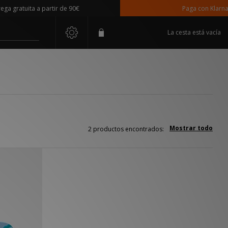
 gratuita a partir de 90€
Paga con Klarna
La cesta está vacía
Mostrar todo
2 productos encontrados: