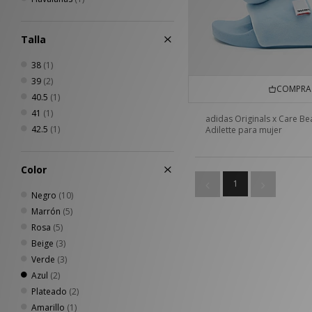
Talla
38
(1)
39
(2)
COMPRA 
40.5
(1)
41
(1)
adidas Originals x Care Be
42.5
(1)
Adilette para mujer
Color
1
Negro
(10)
Marrón
(5)
Rosa
(5)
Beige
(3)
Verde
(3)
Azul
(2)
Plateado
(2)
Amarillo
(1)