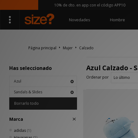
10% de dto. en app con el código APP10
Novedades
Hombre
Página principal
Mujer
Calzado
Azul Calzado - 
Has seleccionado
Ordenar por
Azul
Sandals & Slides
Borrarlo todo
Marca
adidas
(1)
Havaianas
(1)