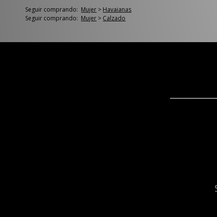
Seguir comprando:
Mujer
>
Havaianas
Seguir comprando:
Mujer
>
Calzado