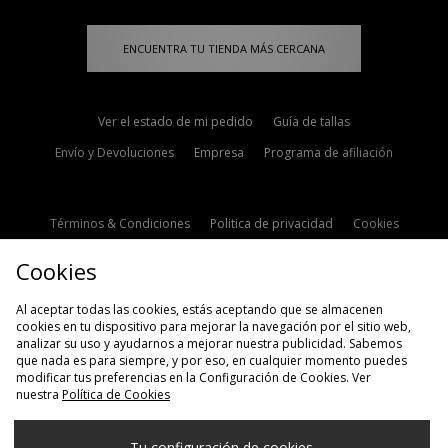
ENCUENTRA TU TIENDA MÁS CERCANA
Ver el estado de mi pedido
Guía de tallas
Envío y Devoluciones
Empresa
Programa de afiliación
Términos & Condiciones
Politica de privacidad
Cookies
Contacto
Descuento de estudiante
Configuración de Cookies
Cookies
Modern Slavery Statement
Al aceptar todas las cookies, estás aceptando que se almacenen
cookies en tu dispositivo para mejorar la navegación por el sitio web,
analizar su uso y ayudarnos a mejorar nuestra publicidad. Sabemos
que nada es para siempre, y por eso, en cualquier momento puedes
modificar tus preferencias en la Configuración de Cookies. Ver
nuestra
Política de Cookies
Selecciona País
Tu configuración de cookies