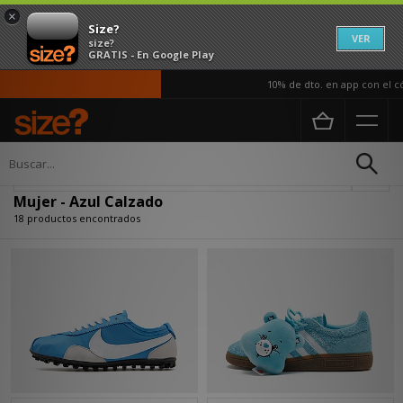
×
Size?
VER
size?
GRATIS - En Google Play
10% de dto. en app con el códi
Página principal
Mujer
Calzado
Actualizar búsqueda
Mujer - Azul Calzado
18 productos encontrados