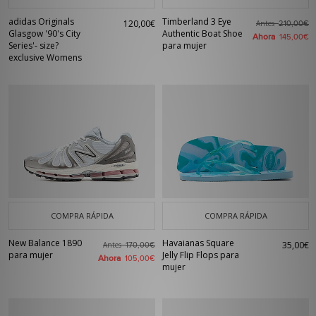
adidas Originals
Timberland 3 Eye
120,00€
Antes
210,00€
Glasgow '90's City
Authentic Boat Shoe
Ahora
145,00€
Series'- size?
para mujer
exclusive Womens
COMPRA RÁPIDA
COMPRA RÁPIDA
New Balance 1890
Havaianas Square
35,00€
Antes
170,00€
para mujer
Jelly Flip Flops para
Ahora
105,00€
mujer