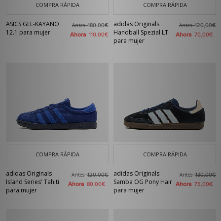
COMPRA RÁPIDA
COMPRA RÁPIDA
ASICS GEL-KAYANO
adidas Originals
Antes
Antes
180,00€
120,00€
12.1 para mujer
Handball Spezial LT
Ahora
Ahora
110,00€
70,00€
para mujer
COMPRA RÁPIDA
COMPRA RÁPIDA
adidas Originals
adidas Originals
Antes
Antes
120,00€
130,00€
Island Series' Tahiti
Samba OG Pony Hair
Ahora
Ahora
80,00€
75,00€
para mujer
para mujer